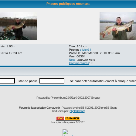
Photos publiques récentes
nvier 1.03m
Titre: 101 cm
Poster:
olivier54
, 2014 12:23 am
Posté le: Mar Mar 30, 2010 9:33 am
Vue: 60304
Note
:
aucune note
Commentaires
: 0
Mot de passe:
Se connecter automatiquement à chaque visit
Powered by Photo Album 2.0.56a © 2002-2007
Smartor
Forum de l'association Carnavenir
- Powered by
phpBB
© 2001, 2005 phpBB Group
Traduction par :
phpBB-fr.com
Inscriptions bloquées: 167215