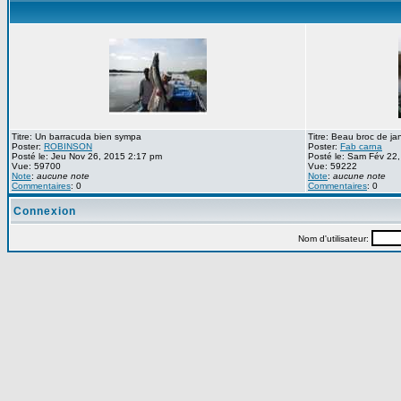
Titre: Un barracuda bien sympa
Titre: Beau broc de ja
Poster:
ROBINSON
Poster:
Fab carna
Posté le: Jeu Nov 26, 2015 2:17 pm
Posté le: Sam Fév 22
Vue: 59700
Vue: 59222
Note
:
aucune note
Note
:
aucune note
Commentaires
: 0
Commentaires
: 0
Connexion
Nom d'utilisateur: