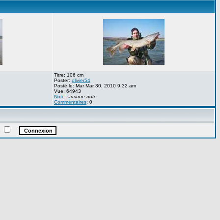
Titre: 106 cm
Poster:
olivier54
Posté le: Mar Mar 30, 2010 9:32 am
Vue: 64943
Note
:
aucune note
Commentaires
: 0
e