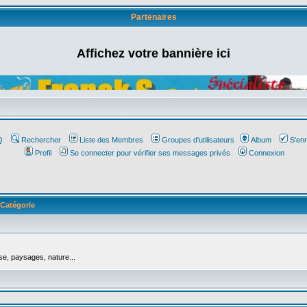
Partenaires
Affichez votre bannière ici
Q
Rechercher
Liste des Membres
Groupes d'utilisateurs
Album
S'enr
Profil
Se connecter pour vérifier ses messages privés
Connexion
Catégorie
se, paysages, nature...