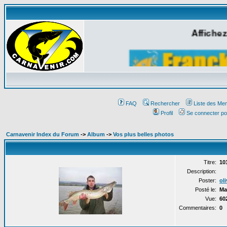
Affichez
FAQ
Rechercher
Liste des Me
Profil
Se connecter po
Carnavenir Index du Forum
->
Album
->
Vos plus belles photos
Titre:
10
Description:
Poster:
oli
Posté le:
Ma
Vue:
60
Commentaires:
0