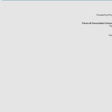
Powered by Pho
Forum de l'association Carna
Tra
Ins