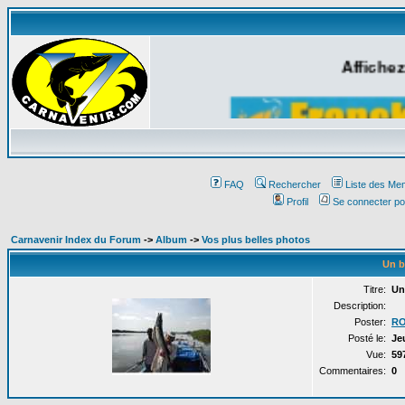
Affichez
FAQ
Rechercher
Liste des Me
Profil
Se connecter po
Carnavenir Index du Forum
->
Album
->
Vos plus belles photos
Un b
Titre:
Un
Description:
Poster:
RO
Posté le:
Je
Vue:
59
Commentaires:
0