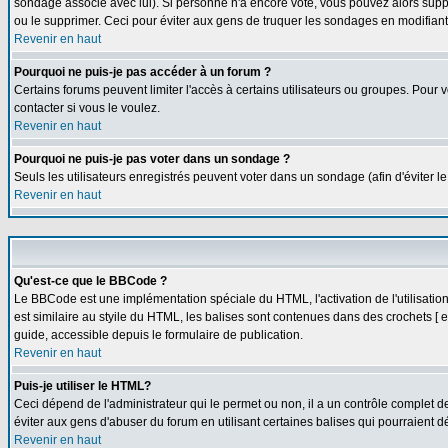
sondage associé avec lui). Si personne n'a encore voté, vous pouvez alors suppr
ou le supprimer. Ceci pour éviter aux gens de truquer les sondages en modifiant
Revenir en haut
Pourquoi ne puis-je pas accéder à un forum ?
Certains forums peuvent limiter l'accès à certains utilisateurs ou groupes. Pour v
contacter si vous le voulez.
Revenir en haut
Pourquoi ne puis-je pas voter dans un sondage ?
Seuls les utilisateurs enregistrés peuvent voter dans un sondage (afin d'éviter l
Revenir en haut
Qu'est-ce que le BBCode ?
Le BBCode est une implémentation spéciale du HTML, l'activation de l'utilisati
est similaire au styile du HTML, les balises sont contenues dans des crochets [ et 
guide, accessible depuis le formulaire de publication.
Revenir en haut
Puis-je utiliser le HTML?
Ceci dépend de l'administrateur qui le permet ou non, il a un contrôle complet 
éviter aux gens d'abuser du forum en utilisant certaines balises qui pourraient 
Revenir en haut