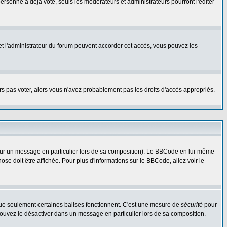
rsonne a déjà voté, seuls les modérateurs et administrateurs pourront l'éditer
r et l'administrateur du forum peuvent accorder cet accès, vous pouvez les
urs pas voter, alors vous n'avez probablement pas les droits d'accès appropriés.
 sur un message en particulier lors de sa composition). Le BBCode en lui-même
hose doit être affichée. Pour plus d'informations sur le BBCode, allez voir le
 que seulement certaines balises fonctionnent. C'est une mesure de
sécurité
pour
 pouvez le désactiver dans un message en particulier lors de sa composition.