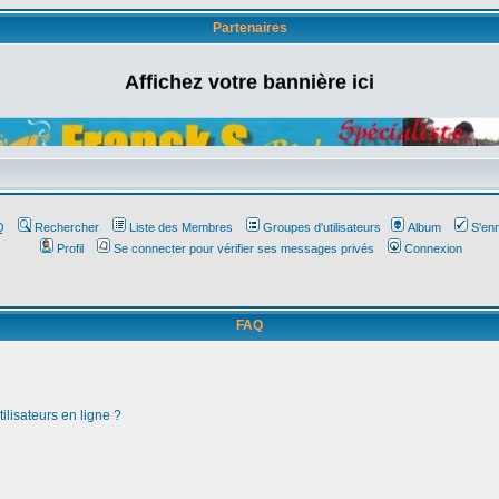
Partenaires
Affichez votre bannière ici
Q
Rechercher
Liste des Membres
Groupes d'utilisateurs
Album
S'enr
Profil
Se connecter pour vérifier ses messages privés
Connexion
FAQ
ilisateurs en ligne ?