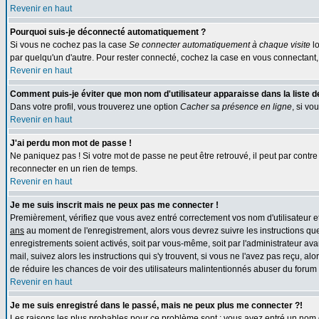
Revenir en haut
Pourquoi suis-je déconnecté automatiquement ?
Si vous ne cochez pas la case
Se connecter automatiquement à chaque visite
lo
par quelqu'un d'autre. Pour rester connecté, cochez la case en vous connectant, 
Revenir en haut
Comment puis-je éviter que mon nom d'utilisateur apparaisse dans la liste des
Dans votre profil, vous trouverez une option
Cacher sa présence en ligne
, si vo
Revenir en haut
J'ai perdu mon mot de passe !
Ne paniquez pas ! Si votre mot de passe ne peut être retrouvé, il peut par contre ê
reconnecter en un rien de temps.
Revenir en haut
Je me suis inscrit mais ne peux pas me connecter !
Premièrement, vérifiez que vous avez entré correctement vos nom d'utilisateur et 
ans
au moment de l'enregistrement, alors vous devrez suivre les instructions que
enregistrements soient activés, soit par vous-même, soit par l'administrateur av
mail, suivez alors les instructions qui s'y trouvent, si vous ne l'avez pas reçu, al
de réduire les chances de voir des utilisateurs malintentionnés abuser du forum
Revenir en haut
Je me suis enregistré dans le passé, mais ne peux plus me connecter ?!
Les raisons les plus probables pour ce problème sont : vous avez entré un nom d'