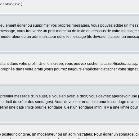
z voter, etc.
)
eulement éditer ou supprimer vos propres messages. Vous pouvez éditer un message
ssage, vous trouverez un petit morceau de texte en dessous de votre message en re
n modérateur ou un administrateur édite le message (ils devraient laisser un message 
llant dans votre profil. Une fois créée, vous pouvez cocher la case
Attacher sa sig
ropriée dans votre profil (vous pourrez toujours empêcher d'attacher votre signatu
 premier message d'un sujet, si vous en avez le droit) vous devriez apercevoir une 
le droit de créer des sondages). Vous devez entrer un titre pour le sondage et au
nir une date limite pour le sondage, 0 est un sondage infini. Il y a une limite pour 
teur d'origine, un modérateur ou un administrateur. Pour éditer un sondage, cliqu