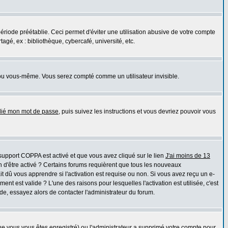
iode préétablie. Ceci permet d'éviter une utilisation abusive de votre compte
gé, ex : bibliothèque, cybercafé, université, etc.
ou vous-même. Vous serez compté comme un utilisateur invisible.
blié mon mot de passe
, puis suivez les instructions et vous devriez pouvoir vous
e support COPPA est activé et que vous avez cliqué sur le lien
J'ai moins de 13
n d'être activé ? Certains forums requièrent que tous les nouveaux
 dû vous apprendre si l'activation est requise ou non. Si vous avez reçu un e-
ment est valide ? L'une des raisons pour lesquelles l'activation est utilisée, c'est
e, essayez alors de contacter l'administrateur du forum.
que vous vous êtes enregistré) ou l'administrateur a supprimé votre compte pour