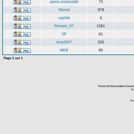
pierre andreoletti
73
Pierrot
978
raph94
0
Romain_07
1581
SP
81
tony2607
520
WRB
85
Page
1
sur
1
Forum de l'association Carna
Tra
Ins