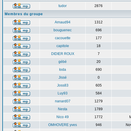
tudor
2876
Membres du groupe
Arnaud94
1312
bouguenec
696
cacouette
177
capitole
18
DIDIER ROUX
7
gébé
20
Ioda
690
Jissé
0
Joss83
605
Luy93
584
nanard07
1279
Nesta
1789
Nico 49
1772
M
OMHOVERE yves
946
No