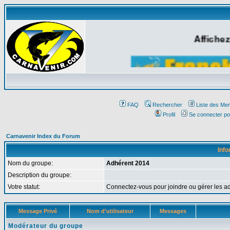
Affichez
FAQ
Rechercher
Liste des Me
Profil
Se connecter po
Carnavenir Index du Forum
Info
Nom du groupe:
Adhérent 2014
Description du groupe:
Votre statut:
Connectez-vous pour joindre ou gérer les
Message Privé
Nom d'utilisateur
Messages
Modérateur du groupe