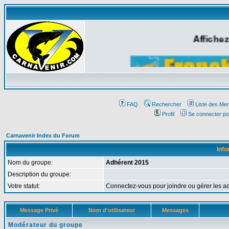
Affichez
FAQ
Rechercher
Liste des Me
Profil
Se connecter po
Carnavenir Index du Forum
Info
Nom du groupe:
Adhérent 2015
Description du groupe:
Votre statut:
Connectez-vous pour joindre ou gérer les
Message Privé
Nom d'utilisateur
Messages
Modérateur du groupe