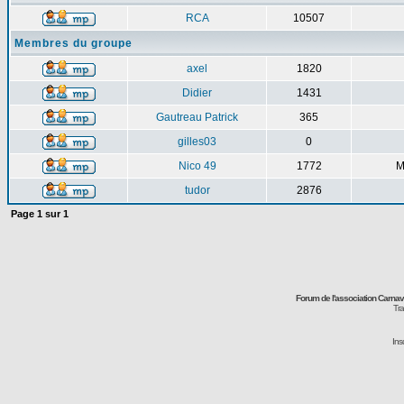
RCA
10507
Membres du groupe
axel
1820
Didier
1431
Gautreau Patrick
365
gilles03
0
Nico 49
1772
M
tudor
2876
Page
1
sur
1
Forum de l'association Carna
Tra
Ins