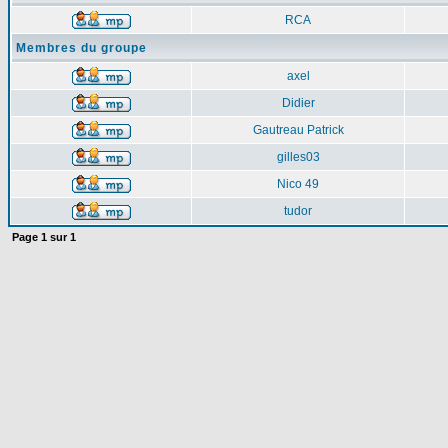
RCA
Membres du groupe
axel
Didier
Gautreau Patrick
gilles03
Nico 49
tudor
Page
1
sur
1