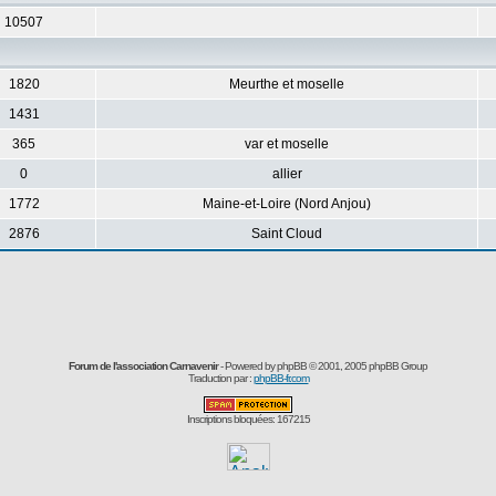
10507
1820
Meurthe et moselle
1431
365
var et moselle
0
allier
1772
Maine-et-Loire (Nord Anjou)
2876
Saint Cloud
Forum de l'association Carnavenir
- Powered by
phpBB
© 2001, 2005 phpBB Group
Traduction par :
phpBB-fr.com
Inscriptions bloquées: 167215