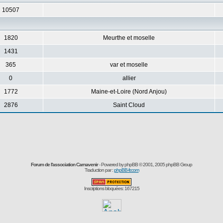
10507
1820
Meurthe et moselle
1431
365
var et moselle
0
allier
1772
Maine-et-Loire (Nord Anjou)
2876
Saint Cloud
Forum de l'association Carnavenir
- Powered by
phpBB
© 2001, 2005 phpBB Group
Traduction par :
phpBB-fr.com
Inscriptions bloquées: 167215