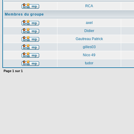
RCA
Membres du groupe
axel
Didier
Gautreau Patrick
gilles03
Nico 49
tudor
Page
1
sur
1