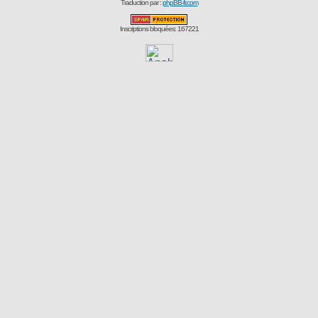
Traduction par :
phpBB-fr.com
Inscriptions bloquées: 167221