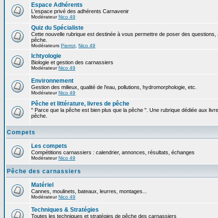
Espace Adhérents
L'espace privé des adhérents Carnavenir
Modérateur
Nico 49
Quiz du Spécialiste
Cette nouvelle rubrique est destinée à vous permettre de poser des questions, à
pêche.
Modérateurs
Pierrot
,
Nico 49
Ichtyologie
Biologie et gestion des carnassiers
Modérateur
Nico 49
Environnement
Gestion des milieux, qualité de l'eau, pollutions, hydromorphologie, etc.
Modérateur
Nico 49
Pêche et littérature, livres de pêche
" Parce que la pêche est bien plus que la pêche ". Une rubrique dédiée aux livre
pêche.
Compets
Les compets
Compétitions carnassiers : calendrier, annonces, résultats, échanges
Modérateur
Nico 49
Pêche des carnassiers
Matériel
Cannes, moulinets, bateaux, leurres, montages...
Modérateur
Nico 49
Techniques & Stratégies
Toutes les techniques et stratégies de pêche des carnassiers