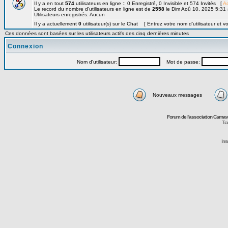
Il y a en tout
574
utilisateurs en ligne :: 0 Enregistré, 0 Invisible et 574 Invités [
Ad
Le record du nombre d'utilisateurs en ligne est de
2558
le Dim Aoû 10, 2025 5:31
Utilisateurs enregistrés: Aucun
Il y a actuellement
0
utilisateur(s) sur le Chat [ Entrez votre nom d'utilisateur et v
Ces données sont basées sur les utilisateurs actifs des cinq dernières minutes
Connexion
Nom d'utilisateur:
Mot de passe:
Nouveaux messages
Forum de l'association Carna
Tra
Ins