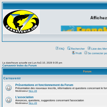
Affichez
FAQ
Rechercher
Liste des Me
Profil
Se connecter po
La date/heure actuelle est Lun Aoû 10, 2026 9:35 pm
Carnavenir Index du Forum
Forum
Carnavenir
Présentations et fonctionnement du Forum
Présentation des nouveaux inscrits, informations et questions concernant le f
Modérateur
Nico 49
L'association
Annonces, questions, suggestions concernant l'association
Modérateur
Nico 49