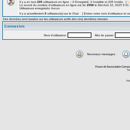
Il y a en tout
205
utilisateurs en ligne :: 0 Enregistré, 0 Invisible et 205 Invités [
Ad
Le record du nombre d'utilisateurs en ligne est de
2558
le Dim Aoû 10, 2025 5:31
Utilisateurs enregistrés: Aucun
Il y a actuellement
0
utilisateur(s) sur le Chat [ Entrez votre nom d'utilisateur et v
Ces données sont basées sur les utilisateurs actifs des cinq dernières minutes
Connexion
Nom d'utilisateur:
Mot de passe:
Nouveaux messages
Forum de l'association Carna
Tra
Ins