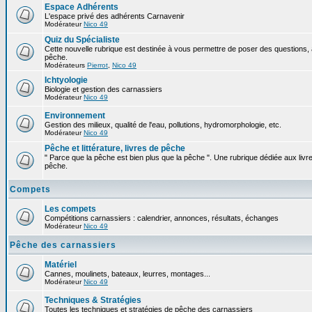
Espace Adhérents
L'espace privé des adhérents Carnavenir
Modérateur
Nico 49
Quiz du Spécialiste
Cette nouvelle rubrique est destinée à vous permettre de poser des questions, à
pêche.
Modérateurs
Pierrot
,
Nico 49
Ichtyologie
Biologie et gestion des carnassiers
Modérateur
Nico 49
Environnement
Gestion des milieux, qualité de l'eau, pollutions, hydromorphologie, etc.
Modérateur
Nico 49
Pêche et littérature, livres de pêche
" Parce que la pêche est bien plus que la pêche ". Une rubrique dédiée aux livre
pêche.
Compets
Les compets
Compétitions carnassiers : calendrier, annonces, résultats, échanges
Modérateur
Nico 49
Pêche des carnassiers
Matériel
Cannes, moulinets, bateaux, leurres, montages...
Modérateur
Nico 49
Techniques & Stratégies
Toutes les techniques et stratégies de pêche des carnassiers