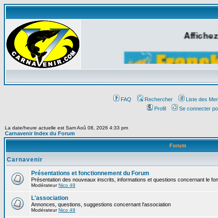
Affichez
FAQ
Rechercher
Liste des Me
Profil
Se connecter po
La date/heure actuelle est Sam Aoû 08, 2026 4:33 pm
Carnavenir Index du Forum
Forum
Carnavenir
Présentations et fonctionnement du Forum
Présentation des nouveaux inscrits, informations et questions concernant le f
Modérateur
Nico 49
L'association
Annonces, questions, suggestions concernant l'association
Modérateur
Nico 49