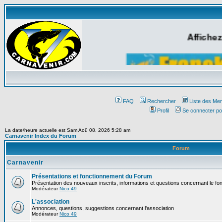
Affichez
FAQ
Rechercher
Liste des Me
Profil
Se connecter po
La date/heure actuelle est Sam Aoû 08, 2026 5:28 am
Carnavenir Index du Forum
Forum
Carnavenir
Présentations et fonctionnement du Forum
Présentation des nouveaux inscrits, informations et questions concernant le f
Modérateur
Nico 49
L'association
Annonces, questions, suggestions concernant l'association
Modérateur
Nico 49