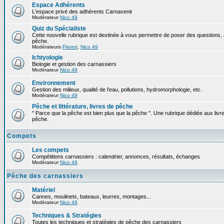
Espace Adhérents
L'espace privé des adhérents Carnavenir
Modérateur
Nico 49
Quiz du Spécialiste
Cette nouvelle rubrique est destinée à vous permettre de poser des questions, à
pêche.
Modérateurs
Pierrot
,
Nico 49
Ichtyologie
Biologie et gestion des carnassiers
Modérateur
Nico 49
Environnement
Gestion des milieux, qualité de l'eau, pollutions, hydromorphologie, etc.
Modérateur
Nico 49
Pêche et littérature, livres de pêche
" Parce que la pêche est bien plus que la pêche ". Une rubrique dédiée aux livre
pêche.
Compets
Les compets
Compétitions carnassiers : calendrier, annonces, résultats, échanges
Modérateur
Nico 49
Pêche des carnassiers
Matériel
Cannes, moulinets, bateaux, leurres, montages...
Modérateur
Nico 49
Techniques & Stratégies
Toutes les techniques et stratégies de pêche des carnassiers