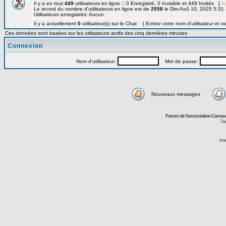
Il y a en tout
449
utilisateurs en ligne :: 0 Enregistré, 0 Invisible et 449 Invités [
Ad
Le record du nombre d'utilisateurs en ligne est de
2558
le Dim Aoû 10, 2025 5:31
Utilisateurs enregistrés: Aucun
Il y a actuellement
0
utilisateur(s) sur le Chat [ Entrez votre nom d'utilisateur et v
Ces données sont basées sur les utilisateurs actifs des cinq dernières minutes
Connexion
Nom d'utilisateur:
Mot de passe:
Nouveaux messages
Forum de l'association Carna
Tra
Ins