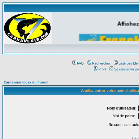
Affichez
FAQ
Rechercher
Liste des Me
Profil
Se connecter po
Carnavenir Index du Forum
Veuillez entrer votre nom d'utili
Nom d'utilisateur:
Mot de passe:
Se connecter aut
J'ai 