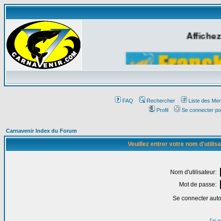
Affichez
FAQ
Rechercher
Liste des Me
Profil
Se connecter po
Carnavenir Index du Forum
Veuillez entrer votre nom d'utili
Nom d'utilisateur:
Mot de passe:
Se connecter aut
J'ai 