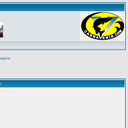
egistrer
r.