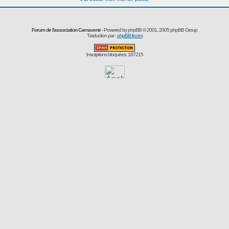
Forum de l'association Carnavenir
- Powered by
phpBB
© 2001, 2005 phpBB Group
Traduction par :
phpBB-fr.com
Inscriptions bloquées: 167215