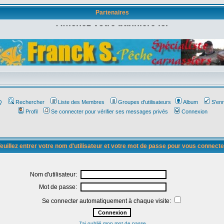
Partenaires
Affichez votre bannière ici
Q
Rechercher
Liste des Membres
Groupes d'utilisateurs
Album
S'enr
Profil
Se connecter pour vérifier ses messages privés
Connexion
euillez entrer votre nom d'utilisateur et votre mot de passe pour vous connecte
Nom d'utilisateur:
Mot de passe:
Se connecter automatiquement à chaque visite:
J'ai oublié mon mot de passe