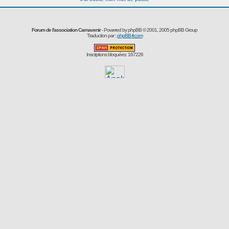
Forum de l'association Carnavenir
- Powered by
phpBB
© 2001, 2005 phpBB Group
Traduction par :
phpBB-fr.com
Inscriptions bloquées: 167226