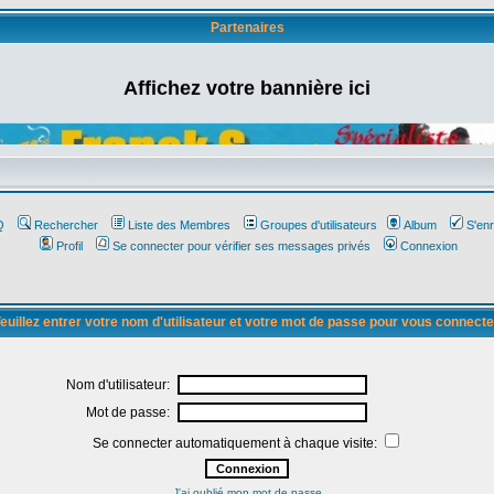
Partenaires
Affichez votre bannière ici
Q
Rechercher
Liste des Membres
Groupes d'utilisateurs
Album
S'enr
Profil
Se connecter pour vérifier ses messages privés
Connexion
euillez entrer votre nom d'utilisateur et votre mot de passe pour vous connecte
Nom d'utilisateur:
Mot de passe:
Se connecter automatiquement à chaque visite:
J'ai oublié mon mot de passe