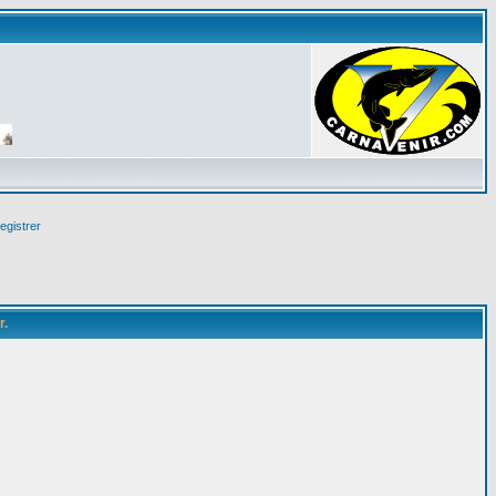
egistrer
r.