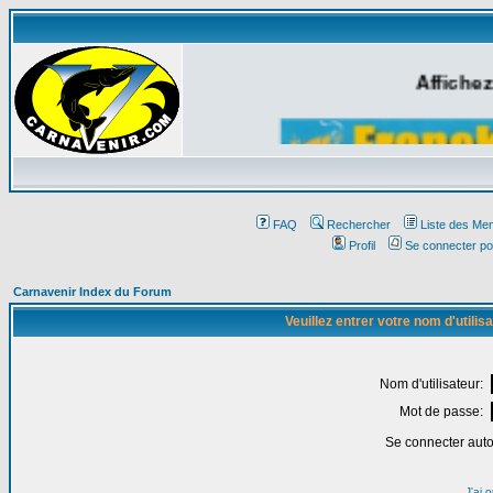
Affichez
FAQ
Rechercher
Liste des Me
Profil
Se connecter po
Carnavenir Index du Forum
Veuillez entrer votre nom d'utili
Nom d'utilisateur:
Mot de passe:
Se connecter aut
J'ai 