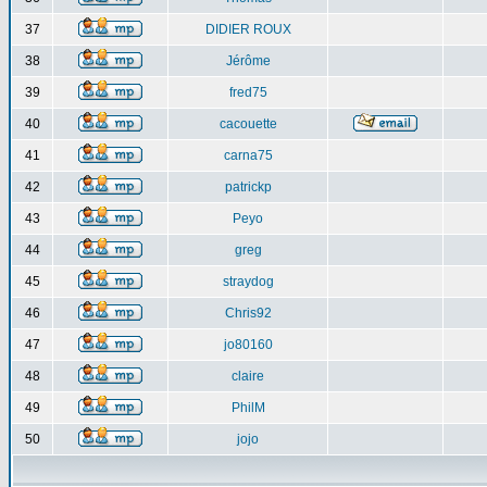
37
DIDIER ROUX
38
Jérôme
39
fred75
40
cacouette
41
carna75
42
patrickp
43
Peyo
44
greg
45
straydog
46
Chris92
47
jo80160
48
claire
49
PhilM
50
jojo