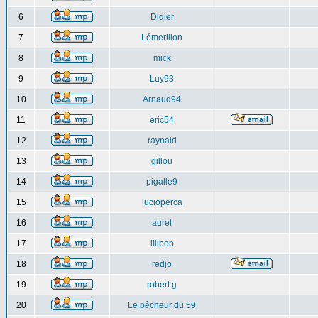
6
Didier
7
Lémerillon
8
mick
9
Luy93
10
Arnaud94
11
eric54
12
raynald
13
gillou
14
pigalle9
15
lucioperca
16
aurel
17
lillbob
18
redjo
19
robert g
20
Le pêcheur du 59