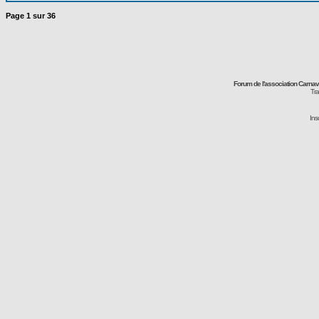
Page
1
sur
36
Forum de l'association Carna
Tra
Ins