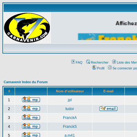
Affichez
FAQ
Rechercher
Liste des Me
Profil
Se connecter po
Carnavenir Index du Forum
#
Nom d'utilisateur
E-mail
1
jpl
2
tudor
3
FranckA
4
FranckS
5
a.m41