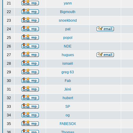
21
yann
22
Bigmouth
23
snoekbond
24
pat
25
popol
26
NDE
27
hugues
28
ismaël
29
greg 63
30
Fab
31
Jéré
32
hubert
33
SP
34
og
35
FABESOX
36
Thomas