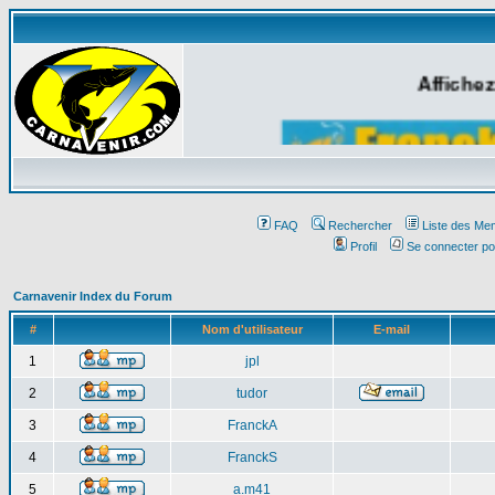
Affichez
FAQ
Rechercher
Liste des Me
Profil
Se connecter po
Carnavenir Index du Forum
#
Nom d'utilisateur
E-mail
1
jpl
2
tudor
3
FranckA
4
FranckS
5
a.m41