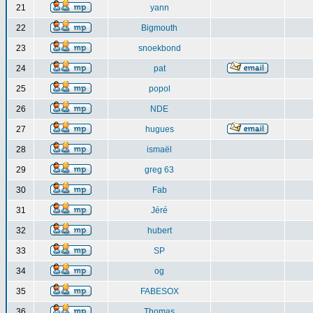
21
yann
22
Bigmouth
23
snoekbond
24
pat
25
popol
26
NDE
27
hugues
28
ismaël
29
greg 63
30
Fab
31
Jéré
32
hubert
33
SP
34
og
35
FABESOX
36
Thomas