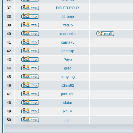
37
DIDIER ROUX
38
Jérôme
39
fred75
40
cacouette
41
carna75
42
patrickp
43
Peyo
44
greg
45
straydog
46
Chris92
47
jo80160
48
claire
49
PhilM
50
jojo