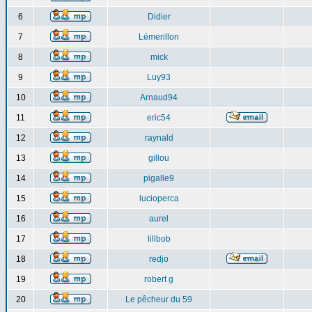
6
Didier
7
Lémerillon
8
mick
9
Luy93
10
Arnaud94
11
eric54
12
raynald
13
gillou
14
pigalle9
15
lucioperca
16
aurel
17
lillbob
18
redjo
19
robert g
20
Le pêcheur du 59