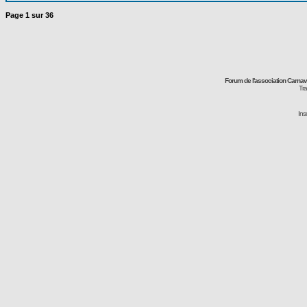
Page
1
sur
36
Forum de l'association Carna
Tra
Ins