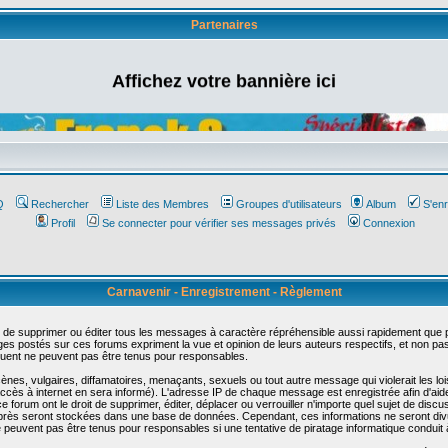
Partenaires
Affichez votre bannière ici
Q
Rechercher
Liste des Membres
Groupes d'utilisateurs
Album
S'enr
Profil
Se connecter pour vérifier ses messages privés
Connexion
Carnavenir - Enregistrement - Règlement
 de supprimer ou éditer tous les messages à caractère répréhensible aussi rapidement que pos
s postés sur ces forums expriment la vue et opinion de leurs auteurs respectifs, et non p
ent ne peuvent pas être tenus pour responsables.
s, vulgaires, diffamatoires, menaçants, sexuels ou tout autre message qui violerait les lois
cès à internet en sera informé). L'adresse IP de chaque message est enregistrée afin d'aider
e forum ont le droit de supprimer, éditer, déplacer ou verrouiller n'importe quel sujet de discu
i-après seront stockées dans une base de données. Cependant, ces informations ne seront di
e peuvent pas être tenus pour responsables si une tentative de piratage informatique conduit