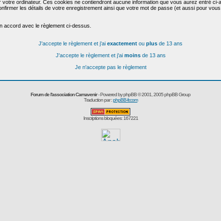
r votre ordinateur. Ces cookies ne contiendront aucune information que vous aurez entré ci-a
de confirmer les détails de votre enregistrement ainsi que votre mot de passe (et aussi pour
en accord avec le règlement ci-dessus.
J'accepte le règlement et j'ai
exactement
ou
plus
de 13 ans
J'accepte le règlement et j'ai
moins
de 13 ans
Je n'accepte pas le règlement
Forum de l'association Carnavenir
- Powered by
phpBB
© 2001, 2005 phpBB Group
Traduction par :
phpBB-fr.com
Inscriptions bloquées: 167221