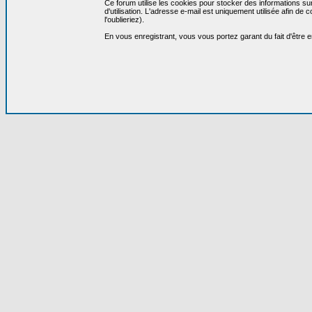
Ce forum utilise les cookies pour stocker des informations su
d'utilisation. L'adresse e-mail est uniquement utilisée afin 
l'oublieriez).
En vous enregistrant, vous vous portez garant du fait d'être 