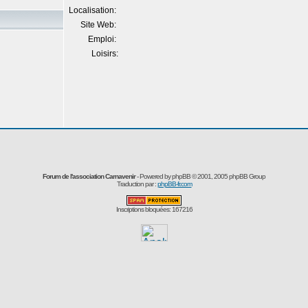
Localisation:
Site Web:
Emploi:
Loisirs:
Forum de l'association Carnavenir
- Powered by
phpBB
© 2001, 2005 phpBB Group
Traduction par :
phpBB-fr.com
Inscriptions bloquées: 167216