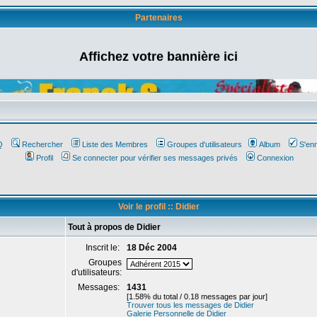
Partenaires
Affichez votre bannière ici
Q
Rechercher
Liste des Membres
Groupes d'utilisateurs
Album
S'enr
Profil
Se connecter pour vérifier ses messages privés
Connexion
Voir le profil :: Didier
Tout à propos de Didier
Inscrit le:
18 Déc 2004
Groupes
d'utilisateurs:
Messages:
1431
[1.58% du total / 0.18 messages par jour]
Trouver tous les messages de Didier
Galerie Personnelle de Didier