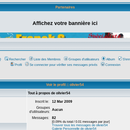
Partenaires
Affichez votre bannière ici
Q
Rechercher
Liste des Membres
Groupes d'utilisateurs
Album
S'enr
Profil
Se connecter pour vérifier ses messages privés
Connexion
Voir le profil :: olivier54
Tout à propos de olivier54
Inscrit le:
12 Mar 2009
Groupes
Aucun
d'utilisateurs:
Messages:
82
[0.09% du total / 0.01 messages par jour]
Trouver tous les messages de olivier54
Galerie Personnelle de olivier54