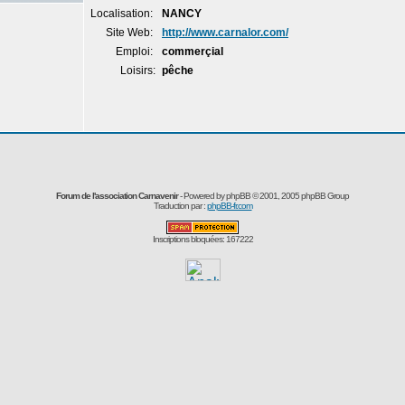
Localisation:
NANCY
Site Web:
http://www.carnalor.com/
Emploi:
commerçial
Loisirs:
pêche
Forum de l'association Carnavenir
- Powered by
phpBB
© 2001, 2005 phpBB Group
Traduction par :
phpBB-fr.com
Inscriptions bloquées: 167222