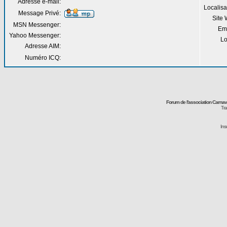
Adresse e-mail:
Localisa
Message Privé:
Site
MSN Messenger:
Em
Yahoo Messenger:
Lo
Adresse AIM:
Numéro ICQ:
Forum de l'association Carna
Tra
Ins