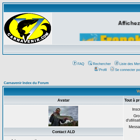
Affichez
FAQ
Rechercher
Liste des Me
Profil
Se connecter po
Carnavenir Index du Forum
Vo
Avatar
Tout à p
Inscr
Gro
d'utilisa
Messa
Contact ALD