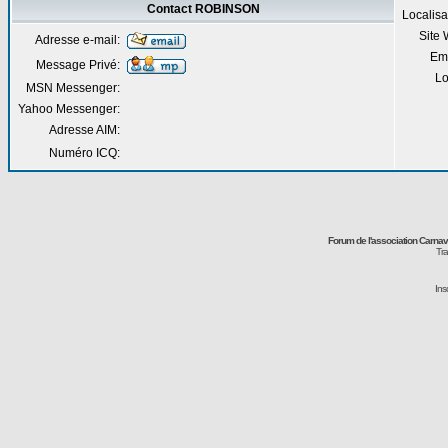
Contact ROBINSON
Localisa
Site
Adresse e-mail:
Em
Message Privé:
Lo
MSN Messenger:
Yahoo Messenger:
Adresse AIM:
Numéro ICQ:
Forum de l'association Carna
Tra
Ins