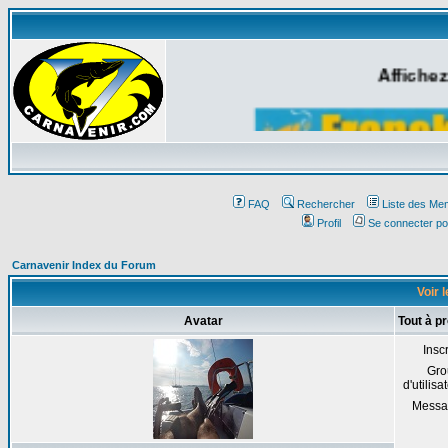
Affichez
FAQ
Rechercher
Liste des Me
Profil
Se connecter po
Carnavenir Index du Forum
Voir 
Avatar
Tout à 
Inscr
Gro
d'utilisa
Messa