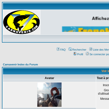
Affichez
FAQ
Rechercher
Liste des Me
Profil
Se connecter po
Carnavenir Index du Forum
Voir 
Avatar
Tout à 
Inscr
Gro
d'utilisa
Messa