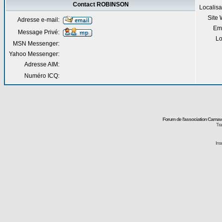
Contact ROBINSON
Localisa
Site
Adresse e-mail:
Em
Message Privé:
Lo
MSN Messenger:
Yahoo Messenger:
Adresse AIM:
Numéro ICQ:
Forum de l'association Carna
Tra
Ins