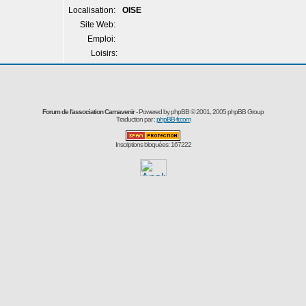
Localisation:
OISE
Site Web:
Emploi:
Loisirs:
Forum de l'association Carnavenir
- Powered by
phpBB
© 2001, 2005 phpBB Group
Traduction par :
phpBB-fr.com
Inscriptions bloquées: 167222