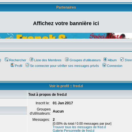
Partenaires
Affichez votre bannière ici
Q
Rechercher
Liste des Membres
Groupes d'utilisateurs
Album
S'enr
Profil
Se connecter pour vérifier ses messages privés
Connexion
Voir le profil :: fred.d
Tout à propos de fred.d
Inscrit le:
01 Jan 2017
Groupes
Aucun
d'utilisateurs:
Messages:
2
[0.00% du total / 0.00 messages par jour]
Trouver tous les messages de fred.d
Galerie Personnelle de fred.d