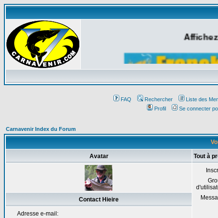
Affichez
FAQ
Rechercher
Liste des Me
Profil
Se connecter po
Carnavenir Index du Forum
Voi
Avatar
Tout à p
Inscr
Gro
d'utilisa
Messa
Contact Hieire
Adresse e-mail: