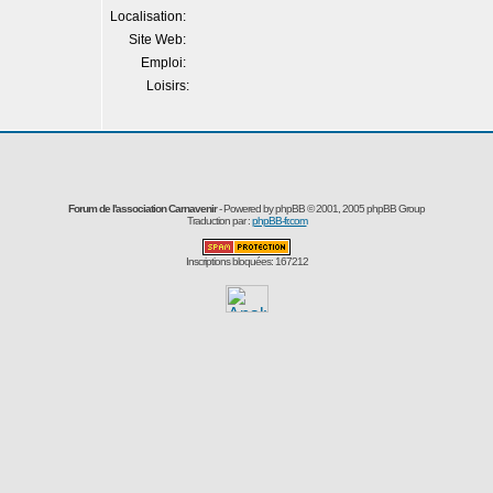
Localisation:
Site Web:
Emploi:
Loisirs:
Forum de l'association Carnavenir
- Powered by
phpBB
© 2001, 2005 phpBB Group
Traduction par :
phpBB-fr.com
Inscriptions bloquées: 167212