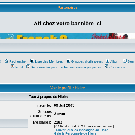
Partenaires
Affichez votre bannière ici
Q
Rechercher
Liste des Membres
Groupes d'utilisateurs
Album
S'enr
Profil
Se connecter pour vérifier ses messages privés
Connexion
Voir le profil :: Hieire
Tout à propos de Hieire
Inscrit le:
09 Juil 2005
Groupes
Aucun
d'utilisateurs:
Messages:
2182
[2.41% du total / 0.28 messages par jour]
Trouver tous les messages de Hieire
Galerie Personnelle de Hieire