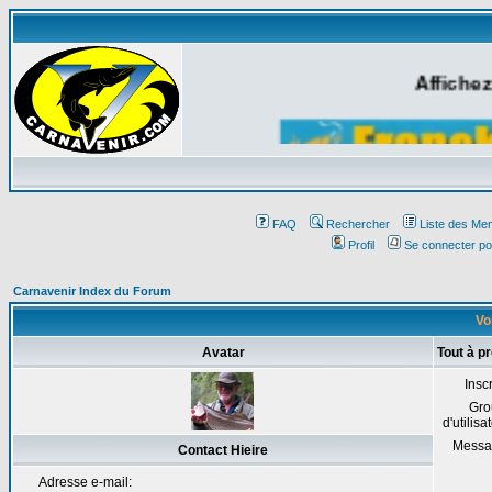
Affichez
FAQ
Rechercher
Liste des Me
Profil
Se connecter po
Carnavenir Index du Forum
Voi
Avatar
Tout à p
Inscr
Gro
d'utilisa
Messa
Contact Hieire
Adresse e-mail: