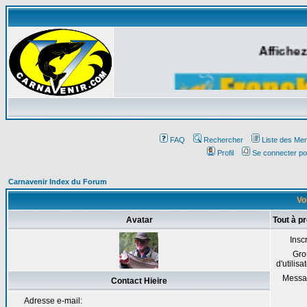
Affichez
FAQ
Rechercher
Liste des Me
Profil
Se connecter po
Carnavenir Index du Forum
Voi
Avatar
Tout à p
Inscr
Gro
d'utilisa
Messa
Contact Hieire
Adresse e-mail: