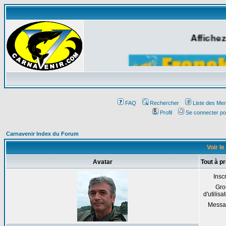
Affichez
FAQ
Rechercher
Liste des Me
Profil
Se connecter po
Carnavenir Index du Forum
Voir l
Avatar
Tout à 
Inscr
Gro
d'utilisa
Messa