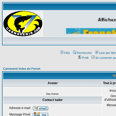
Affichez
FAQ
Rechercher
Liste des Me
Profil
Se connecter po
Carnavenir Index du Forum
Vo
Avatar
Tout à p
Inscr
Site Admin
Gro
d'utilisa
Contact tudor
Messa
Adresse e-mail:
Message Privé: