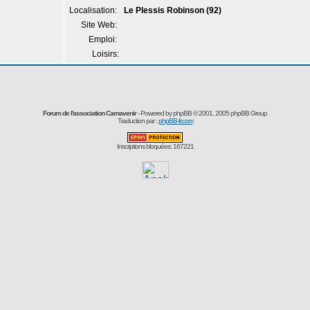
Localisation:
Le Plessis Robinson (92)
Site Web:
Emploi:
Loisirs:
Forum de l'association Carnavenir
- Powered by
phpBB
© 2001, 2005 phpBB Group
Traduction par :
phpBB-fr.com
Inscriptions bloquées: 167221