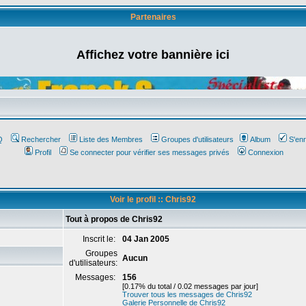
Partenaires
Affichez votre bannière ici
Q
Rechercher
Liste des Membres
Groupes d'utilisateurs
Album
S'enr
Profil
Se connecter pour vérifier ses messages privés
Connexion
Voir le profil :: Chris92
Tout à propos de Chris92
Inscrit le:
04 Jan 2005
Groupes
Aucun
d'utilisateurs:
Messages:
156
[0.17% du total / 0.02 messages par jour]
Trouver tous les messages de Chris92
Galerie Personnelle de Chris92