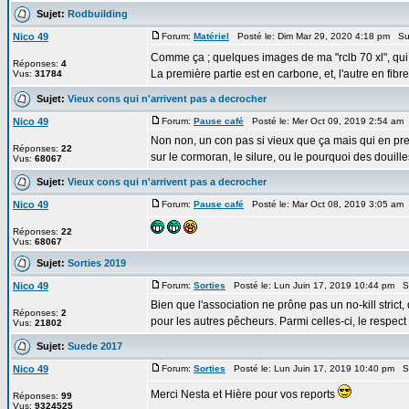
Sujet:
Rodbuilding
Nico 49
Forum:
Matériel
Posté le: Dim Mar 29, 2020 4:18 pm Su
Comme ça ; quelques images de ma "rclb 70 xl", qui 
Réponses:
4
La première partie est en carbone, et, l'autre en fibre 
Vus:
31784
Sujet:
Vieux cons qui n'arrivent pas a decrocher
Nico 49
Forum:
Pause café
Posté le: Mer Oct 09, 2019 2:54 am
Non non, un con pas si vieux que ça mais qui en pr
Réponses:
22
sur le cormoran, le silure, ou le pourquoi des douilles
Vus:
68067
Sujet:
Vieux cons qui n'arrivent pas a decrocher
Nico 49
Forum:
Pause café
Posté le: Mar Oct 08, 2019 3:05 am
Réponses:
22
Vus:
68067
Sujet:
Sorties 2019
Nico 49
Forum:
Sorties
Posté le: Lun Juin 17, 2019 10:44 pm S
Bien que l'association ne prône pas un no-kill stric
Réponses:
2
pour les autres pêcheurs. Parmi celles-ci, le respect .
Vus:
21802
Sujet:
Suede 2017
Nico 49
Forum:
Sorties
Posté le: Lun Juin 17, 2019 10:40 pm S
Merci Nesta et Hière pour vos reports
Réponses:
99
Vus:
9324525