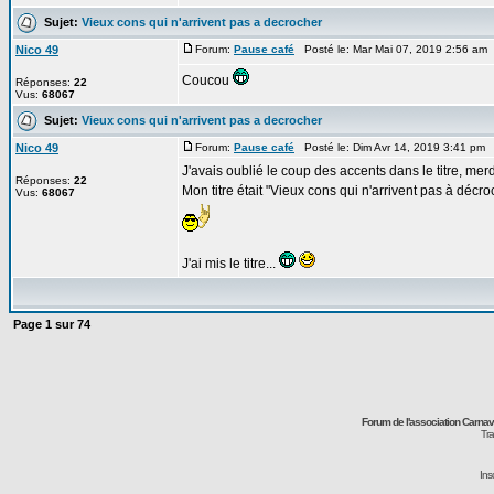
Sujet:
Vieux cons qui n'arrivent pas a decrocher
Nico 49
Forum:
Pause café
Posté le: Mar Mai 07, 2019 2:56 am
Coucou
Réponses:
22
Vus:
68067
Sujet:
Vieux cons qui n'arrivent pas a decrocher
Nico 49
Forum:
Pause café
Posté le: Dim Avr 14, 2019 3:41 pm 
J'avais oublié le coup des accents dans le titre, merd
Réponses:
22
Mon titre était "Vieux cons qui n'arrivent pas à décroc
Vus:
68067
J'ai mis le titre...
Page
1
sur
74
Forum de l'association Carna
Tra
Ins