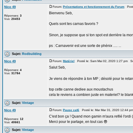
Nico 49
Forum:
Présentations et fonctionnement du Forum
Posté
Bienvenu Seb,
Réponses:
3
Vus:
20453
Quels sont tes carnas favoris ?
Sinon, je suppose que si ton spot est derrière la mon
ps : Carnavenir est une sorte de phénix ..... ...
Sujet:
Rodbuilding
Nico 49
Forum:
Matériel
Posté le: Sam Mai 02, 2020 1:27 pm Su
Salut Seb,
Réponses:
4
Vus:
31784
Je viens de répondre à ton MP ; désolé pour le reta
top cette canne dediee aux moustachus
cela te reviens a combien juste en materiel? le blank
Sujet:
Vintage
Nico 49
Forum:
Pause café
Posté le: Mar Mar 31, 2020 12:44 p
C'est bon ça ! Quand mon gamin m'aura refilé l'ordi (😁..
Réponses:
12
Merci pour le partage, en tout cas 😎
Vus:
40661
Sujet:
Vintage