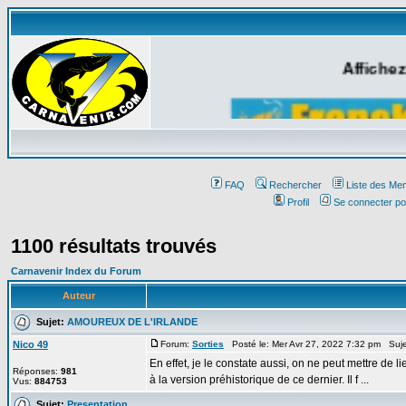
Affichez
FAQ
Rechercher
Liste des Me
Profil
Se connecter po
1100 résultats trouvés
Carnavenir Index du Forum
Auteur
Sujet:
AMOUREUX DE L'IRLANDE
Nico 49
Forum:
Sorties
Posté le: Mer Avr 27, 2022 7:32 pm Suj
En effet, je le constate aussi, on ne peut mettre de l
Réponses:
981
à la version préhistorique de ce dernier. Il f ...
Vus:
884753
Sujet:
Presentation