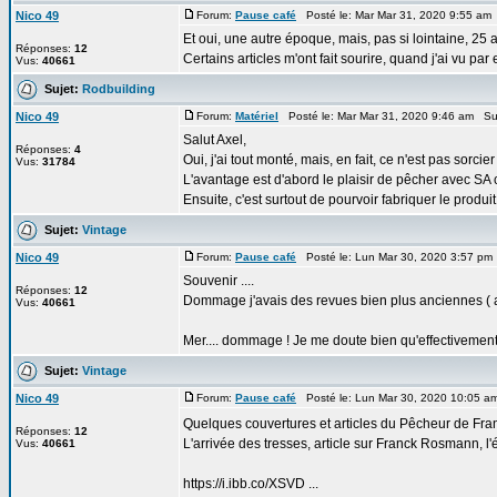
Nico 49
Forum:
Pause café
Posté le: Mar Mar 31, 2020 9:55 am
Et oui, une autre époque, mais, pas si lointaine, 25 
Réponses:
12
Certains articles m'ont fait sourire, quand j'ai vu par
Vus:
40661
Sujet:
Rodbuilding
Nico 49
Forum:
Matériel
Posté le: Mar Mar 31, 2020 9:46 am Su
Salut Axel,
Réponses:
4
Oui, j'ai tout monté, mais, en fait, ce n'est pas sorcier 
Vus:
31784
L'avantage est d'abord le plaisir de pêcher avec SA
Ensuite, c'est surtout de pourvoir fabriquer le produit 
Sujet:
Vintage
Nico 49
Forum:
Pause café
Posté le: Lun Mar 30, 2020 3:57 pm
Souvenir ....
Réponses:
12
Dommage j'avais des revues bien plus anciennes ( an
Vus:
40661
Mer.... dommage ! Je me doute bien qu'effectivement,
Sujet:
Vintage
Nico 49
Forum:
Pause café
Posté le: Lun Mar 30, 2020 10:05 a
Quelques couvertures et articles du Pêcheur de Fr
Réponses:
12
L'arrivée des tresses, article sur Franck Rosmann, l'é
Vus:
40661
https://i.ibb.co/XSVD ...