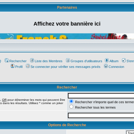
Partenaires
Affichez votre bannière ici
Q
Rechercher
Liste des Membres
Groupes d'utilisateurs
Album
S'enr
Profil
Se connecter pour vérifier ses messages privés
Connexion
Rechercher
s,
OR
pour déterminer les mots qui peuvent être
Rechercher n'importe quel de ces terme
 dans les résultats. Utilisez * comme un joker
Rechercher tous les termes
Options de Recherche