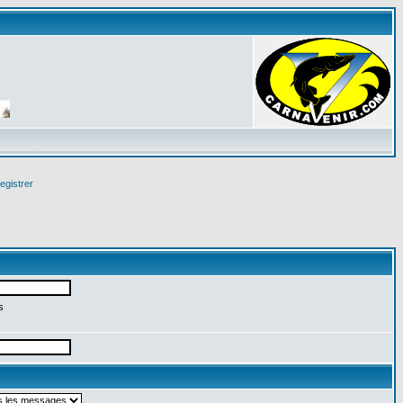
egistrer
s