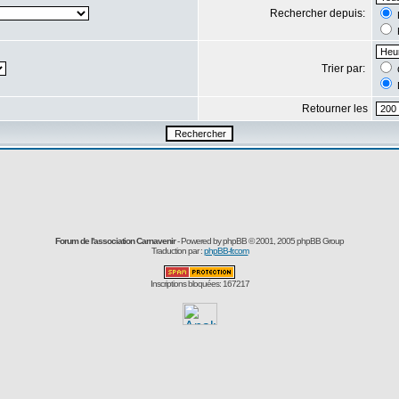
Rechercher depuis:
Trier par:
Retourner les
Forum de l'association Carnavenir
- Powered by
phpBB
© 2001, 2005 phpBB Group
Traduction par :
phpBB-fr.com
Inscriptions bloquées: 167217