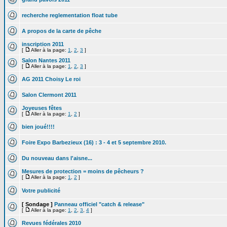
recherche reglementation float tube
A propos de la carte de pêche
inscription 2011
[
Aller à la page:
1
,
2
,
3
]
Salon Nantes 2011
[
Aller à la page:
1
,
2
,
3
]
AG 2011 Choisy Le roi
Salon Clermont 2011
Joyeuses fêtes
[
Aller à la page:
1
,
2
]
bien joué!!!!
Foire Expo Barbezieux (16) : 3 - 4 et 5 septembre 2010.
Du nouveau dans l'aisne...
Mesures de protection = moins de pêcheurs ?
[
Aller à la page:
1
,
2
]
Votre publicité
[ Sondage ]
Panneau officiel "catch & release"
[
Aller à la page:
1
,
2
,
3
,
4
]
Revues fédérales 2010