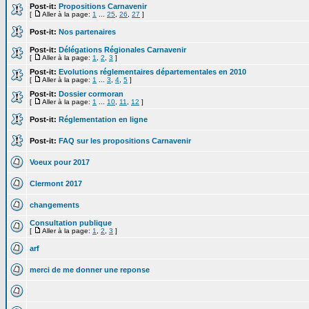
Post-it:
Propositions Carnavenir
[
Aller à la page:
1
...
25
,
26
,
27
]
Post-it:
Nos partenaires
Post-it:
Délégations Régionales Carnavenir
[
Aller à la page:
1
,
2
,
3
]
Post-it:
Evolutions réglementaires départementales en 2010
[
Aller à la page:
1
...
3
,
4
,
5
]
Post-it:
Dossier cormoran
[
Aller à la page:
1
...
10
,
11
,
12
]
Post-it:
Réglementation en ligne
Post-it:
FAQ sur les propositions Carnavenir
Voeux pour 2017
Clermont 2017
changements
Consultation publique
[
Aller à la page:
1
,
2
,
3
]
arf
merci de me donner une reponse