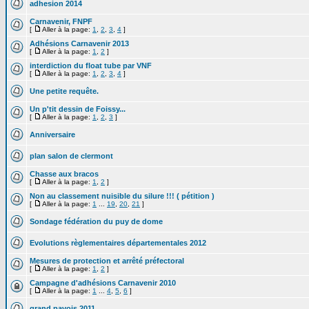
adhesion 2014
Carnavenir, FNPF
[
Aller à la page:
1
,
2
,
3
,
4
]
Adhésions Carnavenir 2013
[
Aller à la page:
1
,
2
]
interdiction du float tube par VNF
[
Aller à la page:
1
,
2
,
3
,
4
]
Une petite requête.
Un p'tit dessin de Foissy...
[
Aller à la page:
1
,
2
,
3
]
Anniversaire
plan salon de clermont
Chasse aux bracos
[
Aller à la page:
1
,
2
]
Non au classement nuisible du silure !!! ( pétition )
[
Aller à la page:
1
...
19
,
20
,
21
]
Sondage fédération du puy de dome
Evolutions règlementaires départementales 2012
Mesures de protection et arrêté préfectoral
[
Aller à la page:
1
,
2
]
Campagne d'adhésions Carnavenir 2010
[
Aller à la page:
1
...
4
,
5
,
6
]
grand pavois 2011