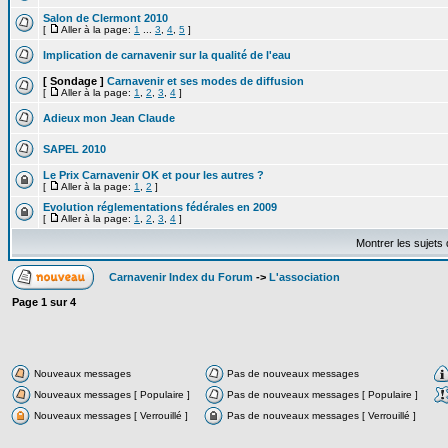
Salon de Clermont 2010
[
Aller à la page:
1
...
3
,
4
,
5
]
Implication de carnavenir sur la qualité de l'eau
[ Sondage ]
Carnavenir et ses modes de diffusion
[
Aller à la page:
1
,
2
,
3
,
4
]
Adieux mon Jean Claude
SAPEL 2010
Le Prix Carnavenir OK et pour les autres ?
[
Aller à la page:
1
,
2
]
Evolution réglementations fédérales en 2009
[
Aller à la page:
1
,
2
,
3
,
4
]
Montrer les sujets
Carnavenir Index du Forum
->
L'association
Page
1
sur
4
Nouveaux messages
Pas de nouveaux messages
Nouveaux messages [ Populaire ]
Pas de nouveaux messages [ Populaire ]
Nouveaux messages [ Verrouillé ]
Pas de nouveaux messages [ Verrouillé ]