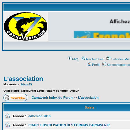
Affichez
FAQ
Rechercher
Liste des Me
Profil
Se connecter po
L'association
Modérateur:
Nico 49
Utilisateurs parcourant actuellement ce forum: Aucun
Carnavenir Index du Forum
->
L'association
Sujets
Annonce:
adhesion 2016
Annonce:
CHARTE D'UTILISATION DES FORUMS CARNAVENIR