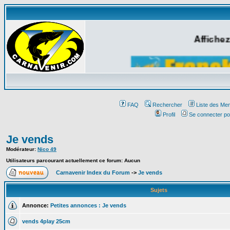
Affichez
FAQ
Rechercher
Liste des Me
Profil
Se connecter po
Je vends
Modérateur:
Nico 49
Utilisateurs parcourant actuellement ce forum: Aucun
Carnavenir Index du Forum
->
Je vends
Sujets
Annonce:
Petites annonces : Je vends
vends 4play 25cm