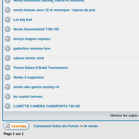
Vends ensemble casting, canne et moulinet
vends bateau secu 12 et remorque - baisse de prix
Lot big bait
Vends Humminbird 778c HD
tenryu dragon express
garbolino extreme lure
sakura mitsio stick
Tresse Daiwa 8 Braid Tournament
Vendu à supprimer
vends abu garcia casting c4
kit copilot terrova
LUNETTE CAMERA CAMSPORTS 720 HD
Montrer les sujets
Carnavenir Index du Forum
->
Je vends
Page
1
sur
1