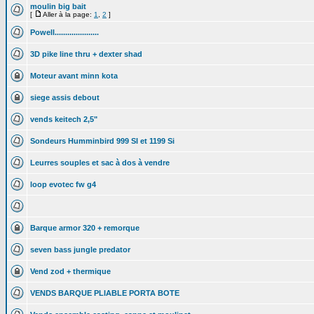
moulin big bait
[
Aller à la page:
1
,
2
]
Powell.....................
3D pike line thru + dexter shad
Moteur avant minn kota
siege assis debout
vends keitech 2,5"
Sondeurs Humminbird 999 SI et 1199 Si
Leurres souples et sac à dos à vendre
loop evotec fw g4
Barque armor 320 + remorque
seven bass jungle predator
Vend zod + thermique
VENDS BARQUE PLIABLE PORTA BOTE