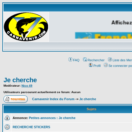
Affichez
FAQ
Rechercher
Liste des Me
Profil
Se connecter po
Je cherche
Modérateur:
Nico 49
Utilisateurs parcourant actuellement ce forum: Aucun
Carnavenir Index du Forum
->
Je cherche
Sujets
Annonce:
Petites annonces : Je cherche
RECHERCHE STICKERS