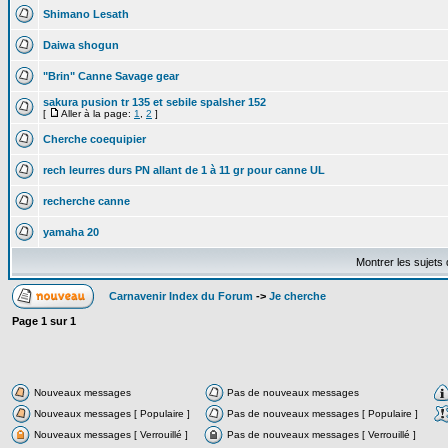
Shimano Lesath
Daiwa shogun
"Brin" Canne Savage gear
sakura pusion tr 135 et sebile spalsher 152
[
Aller à la page:
1
,
2
]
Cherche coequipier
rech leurres durs PN allant de 1 à 11 gr pour canne UL
recherche canne
yamaha 20
Montrer les sujets
Carnavenir Index du Forum
->
Je cherche
Page
1
sur
1
Nouveaux messages
Pas de nouveaux messages
Nouveaux messages [ Populaire ]
Pas de nouveaux messages [ Populaire ]
Nouveaux messages [ Verrouillé ]
Pas de nouveaux messages [ Verrouillé ]