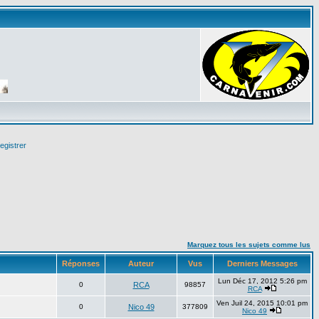
egistrer
Marquez tous les sujets comme lus
Réponses
Auteur
Vus
Derniers Messages
Lun Déc 17, 2012 5:26 pm
0
RCA
98857
RCA
Ven Juil 24, 2015 10:01 pm
0
Nico 49
377809
Nico 49