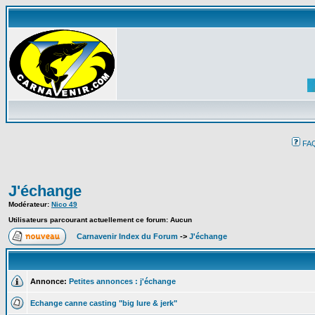
FA
J'échange
Modérateur:
Nico 49
Utilisateurs parcourant actuellement ce forum: Aucun
Carnavenir Index du Forum
->
J'échange
Annonce:
Petites annonces : j'échange
Echange canne casting "big lure & jerk"