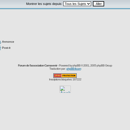
Montrer les sujets depuis:
Annonce
Post-it
Forum de l'association Carnavenir
- Powered by
phpBB
© 2001, 2005 phpBB Group
Traduction par :
phpBB-fr.com
Inscriptions bloquées: 167222