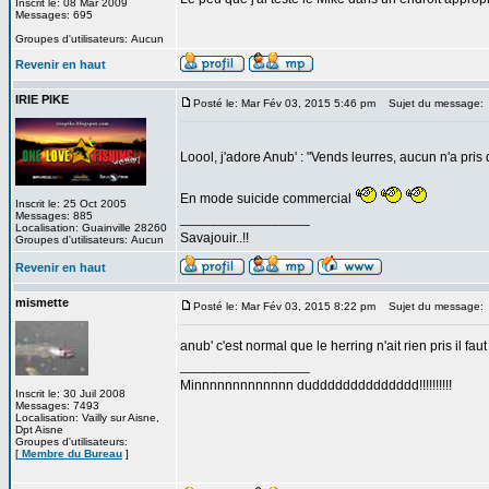
Inscrit le: 08 Mar 2009
Messages: 695
Groupes d'utilisateurs: Aucun
Revenir en haut
IRIE PIKE
Posté le: Mar Fév 03, 2015 5:46 pm
Sujet du message:
Loool, j'adore Anub' : "Vends leurres, aucun n'a pri
En mode suicide commercial
Inscrit le: 25 Oct 2005
Messages: 885
_________________
Localisation: Guainville 28260
Savajouir..!!
Groupes d'utilisateurs: Aucun
Revenir en haut
mismette
Posté le: Mar Fév 03, 2015 8:22 pm
Sujet du message:
anub' c'est normal que le herring n'ait rien pris il faut
_________________
Minnnnnnnnnnnnn dudddddddddddddd!!!!!!!!!!
Inscrit le: 30 Juil 2008
Messages: 7493
Localisation: Vailly sur Aisne,
Dpt Aisne
Groupes d'utilisateurs:
[
Membre du Bureau
]