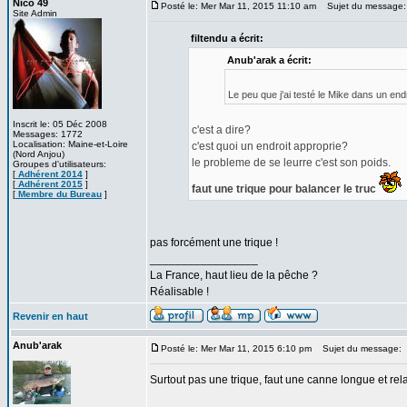
Nico 49
Posté le: Mer Mar 11, 2015 11:10 am
Sujet du message:
Site Admin
filtendu a écrit:
Anub'arak a écrit:
Le peu que j'ai testé le Mike dans un end
Inscrit le: 05 Déc 2008
c'est a dire?
Messages: 1772
Localisation: Maine-et-Loire
c'est quoi un endroit approprie?
(Nord Anjou)
le probleme de se leurre c'est son poids.
Groupes d'utilisateurs:
[
Adhérent 2014
]
[
Adhérent 2015
]
faut une trique pour balancer le truc
[
Membre du Bureau
]
pas forcément une trique !
_________________
La France, haut lieu de la pêche ?
Réalisable !
Revenir en haut
Anub'arak
Posté le: Mer Mar 11, 2015 6:10 pm
Sujet du message:
Surtout pas une trique, faut une canne longue et rel