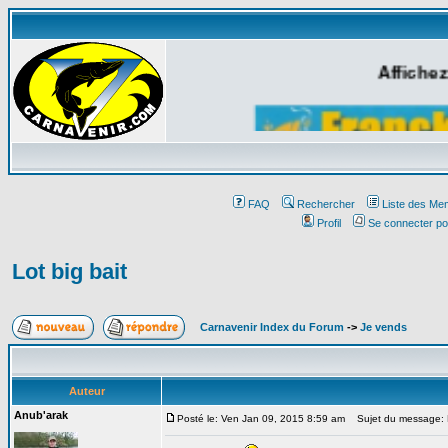
Affichez
FAQ
Rechercher
Liste des Me
Profil
Se connecter po
Lot big bait
Carnavenir Index du Forum
->
Je vends
Auteur
Anub'arak
Posté le: Ven Jan 09, 2015 8:59 am
Sujet du message: L