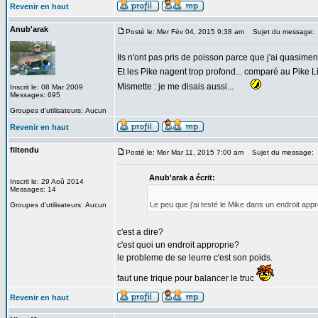
Revenir en haut
Anub'arak
Posté le: Mer Fév 04, 2015 9:38 am
Sujet du message:
Ils n'ont pas pris de poisson parce que j'ai quasime
Et les Pike nagent trop profond... comparé au Pike 
Mismette : je me disais aussi...
Inscrit le: 08 Mar 2009
Messages: 695
Groupes d'utilisateurs: Aucun
Revenir en haut
filtendu
Posté le: Mer Mar 11, 2015 7:00 am
Sujet du message:
Anub'arak a écrit:
Inscrit le: 29 Aoû 2014
Messages: 14
Le peu que j'ai testé le Mike dans un endroit app
Groupes d'utilisateurs: Aucun
c'est a dire?
c'est quoi un endroit approprie?
le probleme de se leurre c'est son poids.
faut une trique pour balancer le truc
Revenir en haut