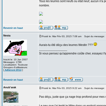
Tous les leurres sont neufs ou état neuf, aucun n'a 
nombre.
Revenir en haut
Nesta
Posté le: Mar Fév 03, 2015 7:08 am
Sujet du message:
Aurais-tu été déçu des leurres Westin ???
_________________
Si vous pensez qu'apprendre coûte cher, essayez l'
Inscrit le: 10 Jan 2007
Messages: 1789
Localisation: Toulouse
Groupes d'utilisateurs:
[
Adhérent 2014
]
Revenir en haut
Anub'arak
Posté le: Mar Fév 03, 2015 9:22 am
Sujet du message:
Pas déçu, juste que ça nage trop profond pour mes
Le peu que j'ai testé le Mike dans un endroit approp