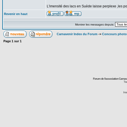
L'imensité des lacs en Suède laisse perplexe ,les p
Revenir en haut
Montrer les messages depuis:
Carnavenir Index du Forum
->
Concours photo
Page
1
sur
1
Forum de l'association Carna
Tra
Ins