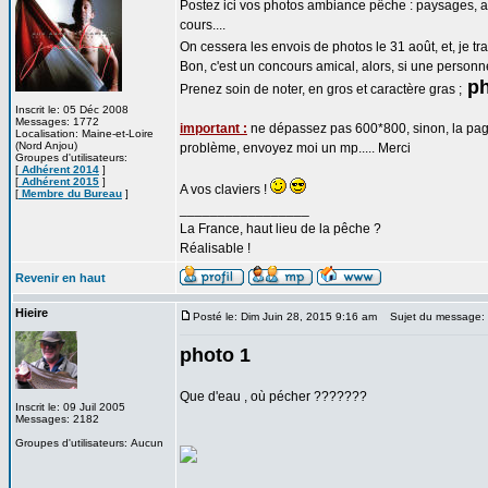
Postez ici vos photos ambiance pêche : paysages, an
cours....
On cessera les envois de photos le 31 août, et, je t
Bon, c'est un concours amical, alors, si une personne 
ph
Prenez soin de noter, en gros et caractère gras ;
Inscrit le: 05 Déc 2008
Messages: 1772
important :
ne dépassez pas 600*800, sinon, la page de
Localisation: Maine-et-Loire
(Nord Anjou)
problème, envoyez moi un mp..... Merci
Groupes d'utilisateurs:
[
Adhérent 2014
]
[
Adhérent 2015
]
A vos claviers !
[
Membre du Bureau
]
_________________
La France, haut lieu de la pêche ?
Réalisable !
Revenir en haut
Hieire
Posté le: Dim Juin 28, 2015 9:16 am
Sujet du message:
photo 1
Que d'eau , où pécher ???????
Inscrit le: 09 Juil 2005
Messages: 2182
Groupes d'utilisateurs: Aucun