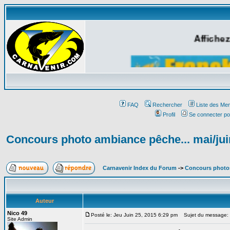
Affichez
FAQ
Rechercher
Liste des Me
Profil
Se connecter po
Concours photo ambiance pêche... mai/juin
Carnavenir Index du Forum
->
Concours photo
Auteur
Nico 49
Posté le: Jeu Juin 25, 2015 6:29 pm
Sujet du message: Co
Site Admin