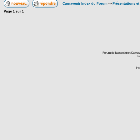
Carnavenir Index du Forum
->
Présentations e
Page
1
sur
1
Forum de l'association Carna
Tra
Ins