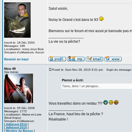
Salut voisin,
Noisy le Grand c'est dans le 93
Bienvenu sur le forum et moi aussi je baroude pas m
_________________
La vie ou la pêche?
Inscrit le: 18 Déc 2004
Messages: 186
Localisation: rosny sous Bois
Groupes d'utilisateurs: Aucun
Revenir en haut
Nico 49
Posté le: Sam Nov 28, 2015 6:01 pm
Sujet du message:
Site Admin
Pierrot a écrit:
Tiens, tiens ! un plongeur...
Vous travaillez dans un restau ?!?
Inscrit le: 05 Déc 2008
_________________
Messages: 1772
La France, haut lieu de la pêche ?
Localisation: Maine-et-Loire
(Nord Anjou)
Réalisable !
Groupes d'utilisateurs:
[
Adhérent 2014
]
[
Adhérent 2015
]
[
Membre du Bureau
]