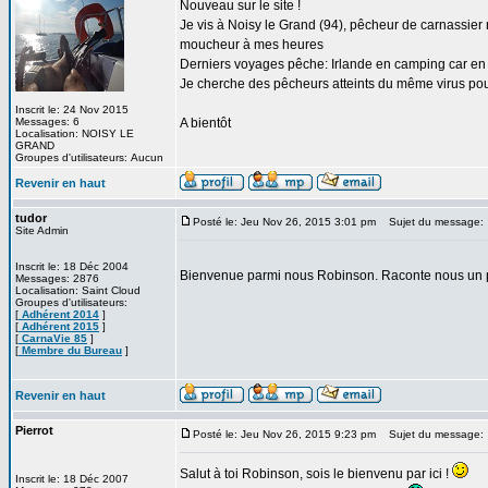
Nouveau sur le site !
Je vis à Noisy le Grand (94), pêcheur de carnassier no
moucheur à mes heures
Derniers voyages pêche: Irlande en camping car e
Je cherche des pêcheurs atteints du même virus pour
Inscrit le: 24 Nov 2015
Messages: 6
A bientôt
Localisation: NOISY LE
GRAND
Groupes d'utilisateurs: Aucun
Revenir en haut
tudor
Posté le: Jeu Nov 26, 2015 3:01 pm
Sujet du message:
Site Admin
Inscrit le: 18 Déc 2004
Bienvenue parmi nous Robinson. Raconte nous un 
Messages: 2876
Localisation: Saint Cloud
Groupes d'utilisateurs:
[
Adhérent 2014
]
[
Adhérent 2015
]
[
CarnaVie 85
]
[
Membre du Bureau
]
Revenir en haut
Pierrot
Posté le: Jeu Nov 26, 2015 9:23 pm
Sujet du message:
Salut à toi Robinson, sois le bienvenu par ici !
Inscrit le: 18 Déc 2007