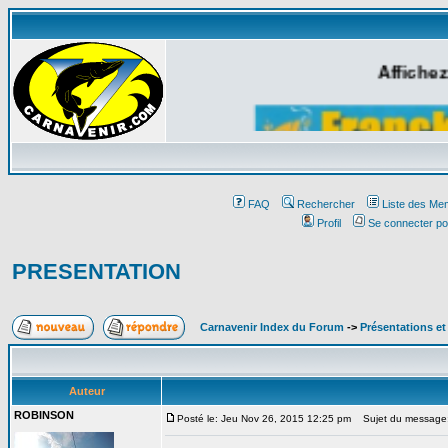
Affichez
FAQ
Rechercher
Liste des Me
Profil
Se connecter po
PRESENTATION
Carnavenir Index du Forum
->
Présentations e
Auteur
ROBINSON
Posté le: Jeu Nov 26, 2015 12:25 pm
Sujet du message