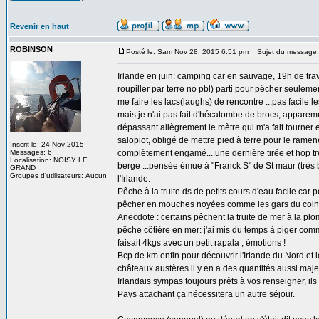
Revenir en haut
ROBINSON
Posté le: Sam Nov 28, 2015 6:51 pm
Sujet du messag
Irlande en juin: camping car en sauvage, 19h de trav
roupiller par terre no pbl) parti pour pêcher seulem
me faire les lacs(laughs) de rencontre ...pas facile l
mais je n'ai pas fait d'hécatombe de brocs, apparemm
dépassant allègrement le mètre qui m'a fait tourner en
salopiot, obligé de mettre pied à terre pour le ramene
Inscrit le: 24 Nov 2015
Messages: 6
complètement engamé....une dernière tirée et hop tr
Localisation: NOISY LE
berge ...pensée émue à "Franck S" de St maur (très b
GRAND
Groupes d'utilisateurs: Aucun
l'Irlande.
Pêche à la truite ds de petits cours d'eau facile ca
pêcher en mouches noyées comme les gars du coin
Anecdote : certains pêchent la truite de mer à la p
pêche côtière en mer: j'ai mis du temps à piger comm
faisait 4kgs avec un petit rapala ; émotions !
Bcp de km enfin pour découvrir l'Irlande du Nord et le
châteaux austères il y en a des quantités aussi maje
Irlandais sympas toujours prêts à vos renseigner, ils 
Pays attachant ça nécessitera un autre séjour.