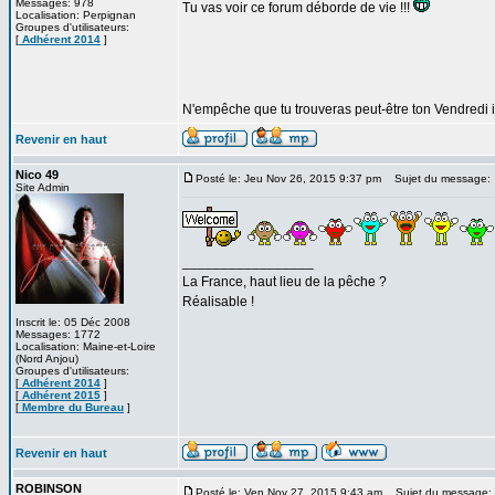
Messages: 978
Tu vas voir ce forum déborde de vie !!!
Localisation: Perpignan
Groupes d'utilisateurs:
[
Adhérent 2014
]
N'empêche que tu trouveras peut-être ton Vendredi i
Revenir en haut
Nico 49
Posté le: Jeu Nov 26, 2015 9:37 pm
Sujet du message:
Site Admin
_________________
La France, haut lieu de la pêche ?
Réalisable !
Inscrit le: 05 Déc 2008
Messages: 1772
Localisation: Maine-et-Loire
(Nord Anjou)
Groupes d'utilisateurs:
[
Adhérent 2014
]
[
Adhérent 2015
]
[
Membre du Bureau
]
Revenir en haut
ROBINSON
Posté le: Ven Nov 27, 2015 9:43 am
Sujet du message: M