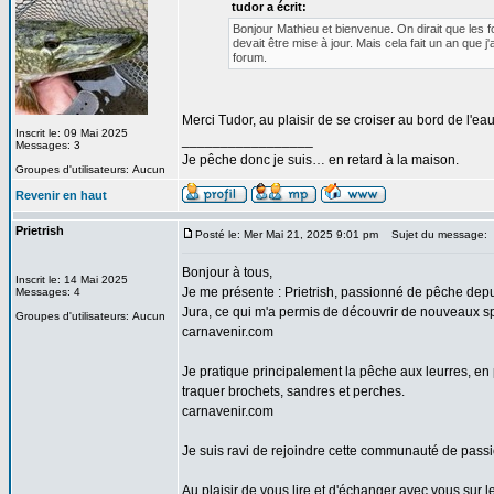
tudor a écrit:
Bonjour Mathieu et bienvenue. On dirait que les 
devait être mise à jour. Mais cela fait un an que j
forum.
Merci Tudor, au plaisir de se croiser au bord de l'eau 
Inscrit le: 09 Mai 2025
_________________
Messages: 3
Je pêche donc je suis… en retard à la maison.
Groupes d'utilisateurs: Aucun
Revenir en haut
Prietrish
Posté le: Mer Mai 21, 2025 9:01 pm
Sujet du message:
Bonjour à tous,
Inscrit le: 14 Mai 2025
Je me présente : Prietrish, passionné de pêche dep
Messages: 4
Jura, ce qui m'a permis de découvrir de nouveaux sp
Groupes d'utilisateurs: Aucun
carnavenir.com
Je pratique principalement la pêche aux leurres, en p
traquer brochets, sandres et perches.
carnavenir.com
Je suis ravi de rejoindre cette communauté de pass
Au plaisir de vous lire et d'échanger avec vous sur l