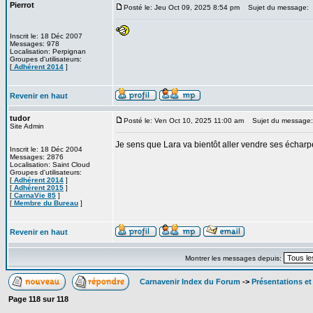
Pierrot
Posté le: Jeu Oct 09, 2025 8:54 pm
Sujet du message:
Inscrit le: 18 Déc 2007
Messages: 978
Localisation: Perpignan
Groupes d'utilisateurs:
[
Adhérent 2014
]
Revenir en haut
tudor
Posté le: Ven Oct 10, 2025 11:00 am
Sujet du message:
Site Admin
Je sens que Lara va bientôt aller vendre ses écharpe
Inscrit le: 18 Déc 2004
Messages: 2876
Localisation: Saint Cloud
Groupes d'utilisateurs:
[
Adhérent 2014
]
[
Adhérent 2015
]
[
CarnaVie 85
]
[
Membre du Bureau
]
Revenir en haut
Montrer les messages depuis:
Carnavenir Index du Forum
->
Présentations e
Page
118
sur
118