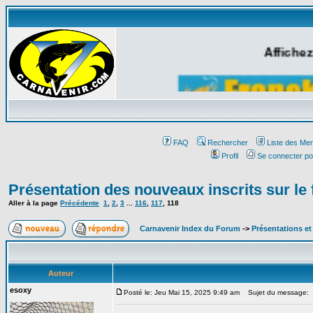
Affichez
FAQ
Rechercher
Liste des Me
Profil
Se connecter po
Présentation des nouveaux inscrits sur le
Aller à la page
Précédente
1
,
2
,
3
...
116
,
117
,
118
Carnavenir Index du Forum
->
Présentations e
Auteur
esoxy
Posté le: Jeu Mai 15, 2025 9:49 am
Sujet du message: