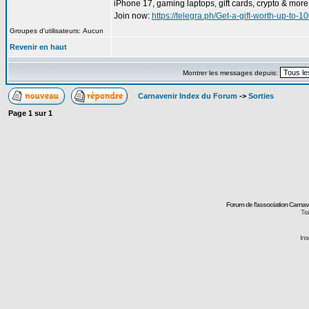
iPhone 17, gaming laptops, gift cards, crypto & more
Join now:
https://telegra.ph/Get-a-gift-worth-up-to
Groupes d'utilisateurs: Aucun
Revenir en haut
Montrer les messages depuis:
Carnavenir Index du Forum
->
Sorties
Page
1
sur
1
Forum de l'association Carna
Tra
Ins