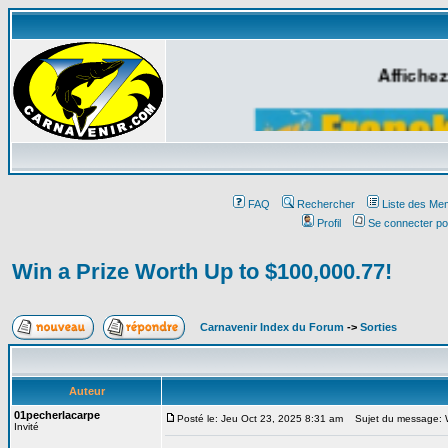
Affichez
FAQ
Rechercher
Liste des Me
Profil
Se connecter po
Win a Prize Worth Up to $100,000.77!
Carnavenir Index du Forum
->
Sorties
Auteur
01pecherlacarpe
Posté le: Jeu Oct 23, 2025 8:31 am
Sujet du message: Wi
Invité