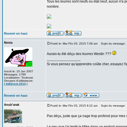
Tous les leurres sont neufs ou état neuf, aucun n'a 
nombre.
Revenir en haut
Nesta
Posté le: Mar Fév 03, 2015 7:08 am
Sujet du message:
Aurais-tu été déçu des leurres Westin ???
_________________
Si vous pensez qu'apprendre coûte cher, essayez l'
Inscrit le: 10 Jan 2007
Messages: 1789
Localisation: Toulouse
Groupes d'utilisateurs:
[
Adhérent 2014
]
Revenir en haut
Anub'arak
Posté le: Mar Fév 03, 2015 9:22 am
Sujet du message:
Pas déçu, juste que ça nage trop profond pour mes
Le peu que j'ai testé le Mike dans un endroit approp