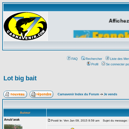
Affichez
FAQ
Rechercher
Liste des Me
Profil
Se connecter po
Lot big bait
Carnavenir Index du Forum
->
Je vends
Auteur
Anub'arak
Posté le: Ven Jan 09, 2015 8:59 am
Sujet du message: L