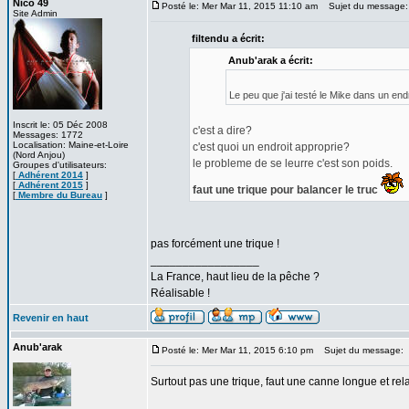
Nico 49
Posté le: Mer Mar 11, 2015 11:10 am
Sujet du message:
Site Admin
filtendu a écrit:
Anub'arak a écrit:
Le peu que j'ai testé le Mike dans un end
Inscrit le: 05 Déc 2008
c'est a dire?
Messages: 1772
Localisation: Maine-et-Loire
c'est quoi un endroit approprie?
(Nord Anjou)
le probleme de se leurre c'est son poids.
Groupes d'utilisateurs:
[
Adhérent 2014
]
[
Adhérent 2015
]
faut une trique pour balancer le truc
[
Membre du Bureau
]
pas forcément une trique !
_________________
La France, haut lieu de la pêche ?
Réalisable !
Revenir en haut
Anub'arak
Posté le: Mer Mar 11, 2015 6:10 pm
Sujet du message:
Surtout pas une trique, faut une canne longue et rel