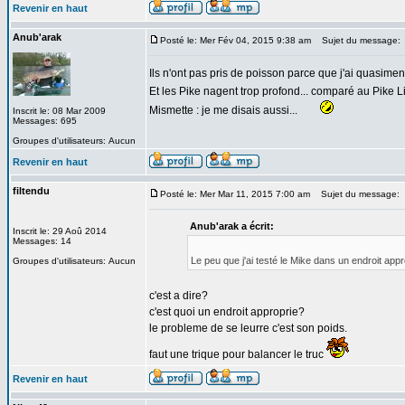
Revenir en haut
Anub'arak
Posté le: Mer Fév 04, 2015 9:38 am
Sujet du message:
Ils n'ont pas pris de poisson parce que j'ai quasime
Et les Pike nagent trop profond... comparé au Pike 
Mismette : je me disais aussi...
Inscrit le: 08 Mar 2009
Messages: 695
Groupes d'utilisateurs: Aucun
Revenir en haut
filtendu
Posté le: Mer Mar 11, 2015 7:00 am
Sujet du message:
Anub'arak a écrit:
Inscrit le: 29 Aoû 2014
Messages: 14
Le peu que j'ai testé le Mike dans un endroit app
Groupes d'utilisateurs: Aucun
c'est a dire?
c'est quoi un endroit approprie?
le probleme de se leurre c'est son poids.
faut une trique pour balancer le truc
Revenir en haut