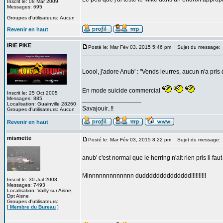
Inscrit le: 08 Mar 2009
Messages: 695
Groupes d'utilisateurs: Aucun
Revenir en haut
IRIE PIKE
Posté le: Mar Fév 03, 2015 5:46 pm
Sujet du message:
Loool, j'adore Anub' : "Vends leurres, aucun n'a pri
En mode suicide commercial
Inscrit le: 25 Oct 2005
Messages: 885
_________________
Localisation: Guainville 28260
Savajouir..!!
Groupes d'utilisateurs: Aucun
Revenir en haut
mismette
Posté le: Mar Fév 03, 2015 8:22 pm
Sujet du message:
anub' c'est normal que le herring n'ait rien pris il faut
_________________
Minnnnnnnnnnnnn dudddddddddddddd!!!!!!!!!!
Inscrit le: 30 Juil 2008
Messages: 7493
Localisation: Vailly sur Aisne,
Dpt Aisne
Groupes d'utilisateurs:
[
Membre du Bureau
]