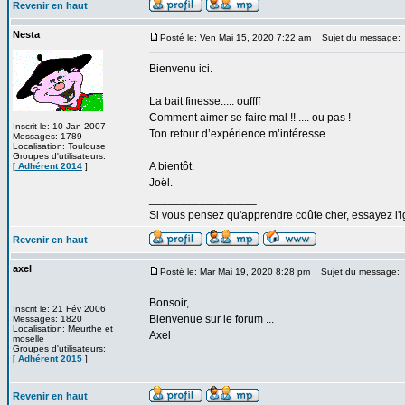
Revenir en haut
Nesta
Posté le: Ven Mai 15, 2020 7:22 am
Sujet du message:
Bienvenu ici.
La bait finesse..... ouffff
Comment aimer se faire mal !! .... ou pas !
Inscrit le: 10 Jan 2007
Ton retour d’expérience m’intéresse.
Messages: 1789
Localisation: Toulouse
Groupes d'utilisateurs:
A bientôt.
[
Adhérent 2014
]
Joël.
_________________
Si vous pensez qu'apprendre coûte cher, essayez l'
Revenir en haut
axel
Posté le: Mar Mai 19, 2020 8:28 pm
Sujet du message:
Bonsoir,
Inscrit le: 21 Fév 2006
Bienvenue sur le forum ...
Messages: 1820
Localisation: Meurthe et
Axel
moselle
Groupes d'utilisateurs:
[
Adhérent 2015
]
Revenir en haut