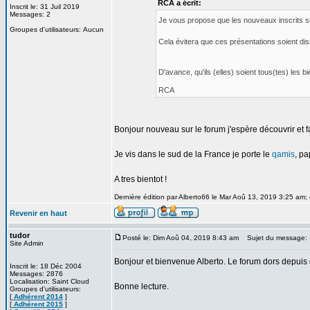
RCA a écrit:
Inscrit le: 31 Juil 2019
Messages: 2
Je vous propose que les nouveaux inscrits sur
Groupes d'utilisateurs: Aucun
Cela évitera que ces présentations soient di
D'avance, qu'ils (elles) soient tous(tes) les
RCA
Bonjour nouveau sur le forum j'espère découvrir et 
Je vis dans le sud de la France je porte le
qamis
, pa
A tres bientot !
Dernière édition par Alberto66 le Mar Aoû 13, 2019 3:25 am; é
Revenir en haut
tudor
Posté le: Dim Aoû 04, 2019 8:43 am
Sujet du message:
Site Admin
Bonjour et bienvenue Alberto. Le forum dors depuis 
Inscrit le: 18 Déc 2004
Messages: 2876
Localisation: Saint Cloud
Bonne lecture.
Groupes d'utilisateurs:
[
Adhérent 2014
]
[
Adhérent 2015
]