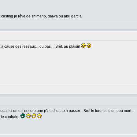
t casting je rêve de shimano, daiwa ou abu garcia
 à cause des réseaux... ou pas...! Bref, au plaisir!
e, ici on est encore une p'tite dizaine à passer... Bref le forum est un peu mort...
 le contraire