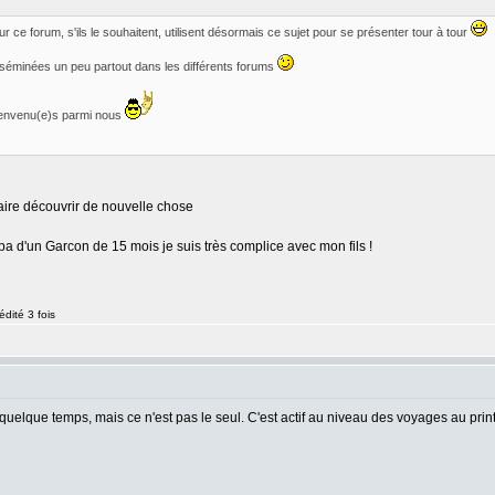
 ce forum, s'ils le souhaitent, utilisent désormais ce sujet pour se présenter tour à tour
sséminées un peu partout dans les différents forums
 bienvenu(e)s parmi nous
faire découvrir de nouvelle chose
pa d'un Garcon de 15 mois je suis très complice avec mon fils !
dité 3 fois
quelque temps, mais ce n'est pas le seul. C'est actif au niveau des voyages au prin