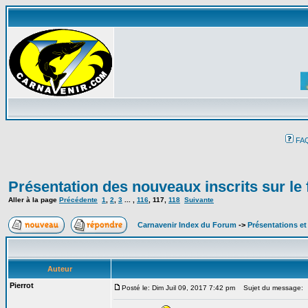
FA
Présentation des nouveaux inscrits sur le
Aller à la page
Précédente
1
,
2
,
3
... ,
116
,
117
,
118
Suivante
Carnavenir Index du Forum
->
Présentations e
Auteur
Pierrot
Posté le: Dim Juil 09, 2017 7:42 pm
Sujet du message: