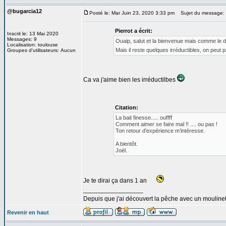
@bugarcia12
Posté le: Mar Juin 23, 2020 3:33 pm
Sujet du message:
Pierrot a écrit:
Inscrit le: 13 Mai 2020
Messages: 9
Ouaip, salut et la bienvenue mais comme le dit
Localisation: toulouse
Mais il reste quelques irréductibles, on peut p
Groupes d'utilisateurs: Aucun
Ca va j'aime bien les irréductilbes
Citation:
La bait finesse..... ouffff
Comment aimer se faire mal !! .... ou pas !
Ton retour d’expérience m’intéresse.
A bientôt.
Joël.
Je te dirai ça dans 1 an
_________________
Depuis que j'ai découvert la pêche avec un mouline
Revenir en haut