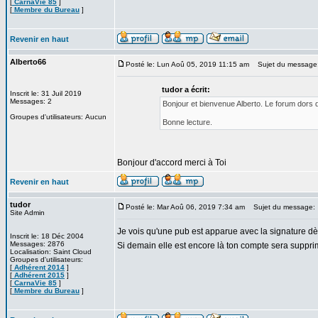
[
CarnaVie 85
]
[
Membre du Bureau
]
Revenir en haut
Alberto66
Posté le: Lun Aoû 05, 2019 11:15 am
Sujet du message
tudor a écrit:
Inscrit le: 31 Juil 2019
Messages: 2
Bonjour et bienvenue Alberto. Le forum dors d
Groupes d'utilisateurs: Aucun
Bonne lecture.
Bonjour d'accord merci à Toi
Revenir en haut
tudor
Posté le: Mar Aoû 06, 2019 7:34 am
Sujet du message:
Site Admin
Je vois qu'une pub est apparue avec la signature 
Inscrit le: 18 Déc 2004
Messages: 2876
Si demain elle est encore là ton compte sera suppr
Localisation: Saint Cloud
Groupes d'utilisateurs:
[
Adhérent 2014
]
[
Adhérent 2015
]
[
CarnaVie 85
]
[
Membre du Bureau
]