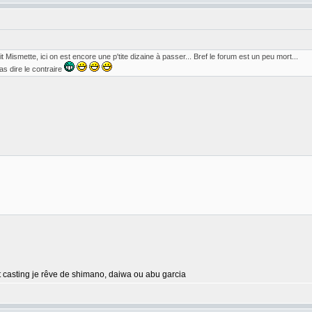
 Mismette, ici on est encore une p'tite dizaine à passer... Bref le forum est un peu mort...
as dire le contraire
t casting je rêve de shimano, daiwa ou abu garcia