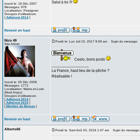
Salut à toi !!!
Inscrit le: 18 Déc 2007
Messages: 978
Localisation: Perpignan
Groupes d'utilisateurs:
[
Adhérent 2014
]
Revenir en haut
Nico 49
Posté le: Lun Juil 10, 2017 9:09 am
Sujet du message:
Site Admin
Ceelo, bons posts
_________________
La France, haut lieu de la pêche ?
Réalisable !
Inscrit le: 05 Déc 2008
Messages: 1772
Localisation: Maine-et-Loire
(Nord Anjou)
Groupes d'utilisateurs:
[
Adhérent 2014
]
[
Adhérent 2015
]
[
Membre du Bureau
]
Revenir en haut
Alberto66
Posté le: Sam Aoû 03, 2019 1:47 am
Sujet du message: