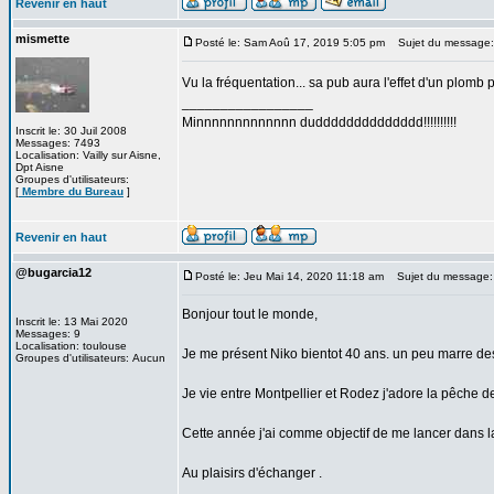
Revenir en haut
mismette
Posté le: Sam Aoû 17, 2019 5:05 pm
Sujet du message:
Vu la fréquentation... sa pub aura l'effet d'un plomb
_________________
Minnnnnnnnnnnnn dudddddddddddddd!!!!!!!!!!
Inscrit le: 30 Juil 2008
Messages: 7493
Localisation: Vailly sur Aisne,
Dpt Aisne
Groupes d'utilisateurs:
[
Membre du Bureau
]
Revenir en haut
@bugarcia12
Posté le: Jeu Mai 14, 2020 11:18 am
Sujet du message:
Bonjour tout le monde,
Inscrit le: 13 Mai 2020
Messages: 9
Localisation: toulouse
Je me présent Niko bientot 40 ans. un peu marre des
Groupes d'utilisateurs: Aucun
Je vie entre Montpellier et Rodez j'adore la pêche 
Cette année j'ai comme objectif de me lancer dans la
Au plaisirs d'échanger .