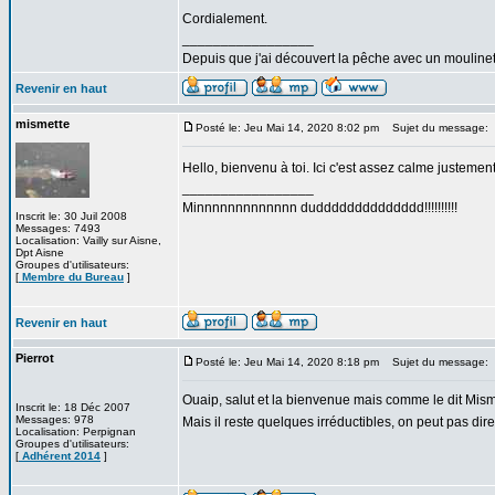
Cordialement.
_________________
Depuis que j'ai découvert la pêche avec un mouline
Revenir en haut
mismette
Posté le: Jeu Mai 14, 2020 8:02 pm
Sujet du message:
Hello, bienvenu à toi. Ici c'est assez calme justement
_________________
Minnnnnnnnnnnnn dudddddddddddddd!!!!!!!!!!
Inscrit le: 30 Juil 2008
Messages: 7493
Localisation: Vailly sur Aisne,
Dpt Aisne
Groupes d'utilisateurs:
[
Membre du Bureau
]
Revenir en haut
Pierrot
Posté le: Jeu Mai 14, 2020 8:18 pm
Sujet du message:
Ouaip, salut et la bienvenue mais comme le dit Mismett
Inscrit le: 18 Déc 2007
Messages: 978
Mais il reste quelques irréductibles, on peut pas dire
Localisation: Perpignan
Groupes d'utilisateurs:
[
Adhérent 2014
]