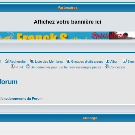
Partenaires
Affichez votre bannière ici
Q
Rechercher
Liste des Membres
Groupes d'utilisateurs
Album
S'enr
Profil
Se connecter pour vérifier ses messages privés
Connexion
 forum
t fonctionnement du Forum
Message