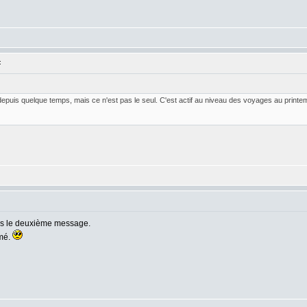
:
epuis quelque temps, mais ce n'est pas le seul. C'est actif au niveau des voyages au printem
dès le deuxième message.
imé.