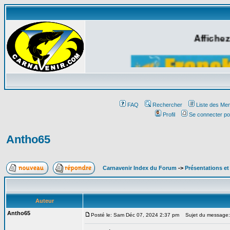
Affichez
FAQ
Rechercher
Liste des Me
Profil
Se connecter po
Antho65
Carnavenir Index du Forum
->
Présentations e
Auteur
Antho65
Posté le: Sam Déc 07, 2024 2:37 pm
Sujet du message: