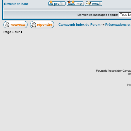
Revenir en haut
Montrer les messages depuis:
Carnavenir Index du Forum
->
Présentations e
Page
1
sur
1
Forum de l'association Carna
Tra
Ins