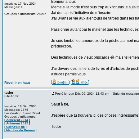
Bonjour à tous
Inscrit le: 17 Nov 2024
Meme si la mode n'est plus trop aux forums je suis t
Messages: 1
Jai donc pris l'initiative de m'inscrire
Groupes d'utilisateurs: Aucun
J'ai 34ans je vie aux alentours de tarbes dans les 
Passionné autant par le matériel que les techniques j
Je suis tombé fou amoureux de la pêche au mort ma
prédilection.
Des techniques de vieux briscards 😂 mais tellement p
J'ai dévoré des milliers de livres et d'articles de p
astuces parmis vous.
Revenir en haut
tudor
Posté le: Lun Déc 09, 2024 12:43 pm
Sujet du message
Site Admin
Salut à toi,
Inscrit le: 18 Déc 2004
Messages: 2876
Localisation: Saint Cloud
J'espère que tu trouvera ici des choses intéressante
Groupes d'utilisateurs:
[
Adhérent 2014
]
[
Adhérent 2015
]
Tudor
[
CarnaVie 85
]
[
Membre du Bureau
]