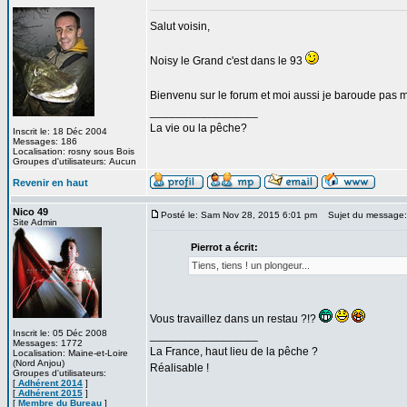
Salut voisin,
Noisy le Grand c'est dans le 93
Bienvenu sur le forum et moi aussi je baroude pas m
_________________
La vie ou la pêche?
Inscrit le: 18 Déc 2004
Messages: 186
Localisation: rosny sous Bois
Groupes d'utilisateurs: Aucun
Revenir en haut
Nico 49
Posté le: Sam Nov 28, 2015 6:01 pm
Sujet du message:
Site Admin
Pierrot a écrit:
Tiens, tiens ! un plongeur...
Vous travaillez dans un restau ?!?
Inscrit le: 05 Déc 2008
_________________
Messages: 1772
La France, haut lieu de la pêche ?
Localisation: Maine-et-Loire
(Nord Anjou)
Réalisable !
Groupes d'utilisateurs:
[
Adhérent 2014
]
[
Adhérent 2015
]
[
Membre du Bureau
]