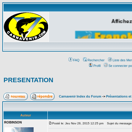
Affichez
FAQ
Rechercher
Liste des Me
Profil
Se connecter po
PRESENTATION
Carnavenir Index du Forum
->
Présentations e
Auteur
ROBINSON
Posté le: Jeu Nov 26, 2015 12:25 pm
Sujet du message