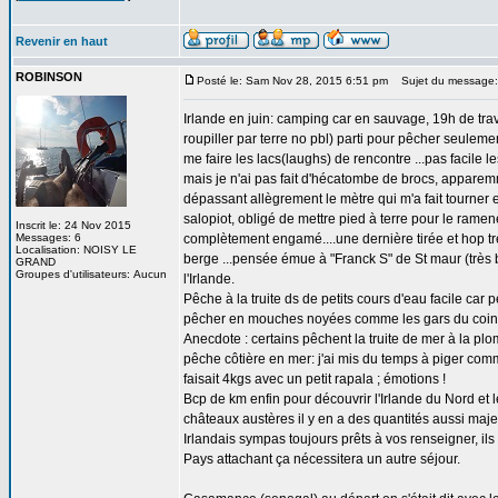
Revenir en haut
ROBINSON
Posté le: Sam Nov 28, 2015 6:51 pm
Sujet du messag
Irlande en juin: camping car en sauvage, 19h de trav
roupiller par terre no pbl) parti pour pêcher seulem
me faire les lacs(laughs) de rencontre ...pas facile l
mais je n'ai pas fait d'hécatombe de brocs, apparemm
dépassant allègrement le mètre qui m'a fait tourner en
salopiot, obligé de mettre pied à terre pour le ramene
Inscrit le: 24 Nov 2015
Messages: 6
complètement engamé....une dernière tirée et hop tr
Localisation: NOISY LE
berge ...pensée émue à "Franck S" de St maur (très b
GRAND
Groupes d'utilisateurs: Aucun
l'Irlande.
Pêche à la truite ds de petits cours d'eau facile ca
pêcher en mouches noyées comme les gars du coin
Anecdote : certains pêchent la truite de mer à la p
pêche côtière en mer: j'ai mis du temps à piger comm
faisait 4kgs avec un petit rapala ; émotions !
Bcp de km enfin pour découvrir l'Irlande du Nord et le
châteaux austères il y en a des quantités aussi maje
Irlandais sympas toujours prêts à vos renseigner, ils 
Pays attachant ça nécessitera un autre séjour.