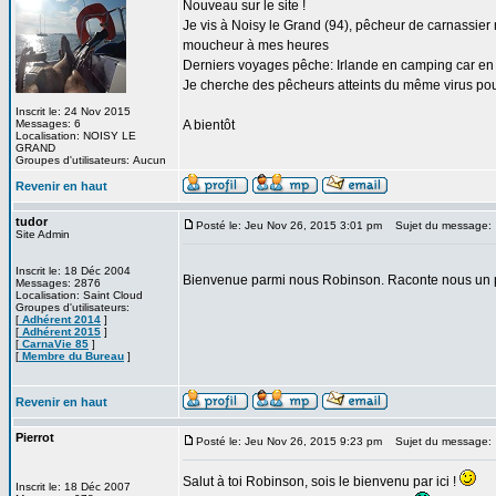
Nouveau sur le site !
Je vis à Noisy le Grand (94), pêcheur de carnassier no
moucheur à mes heures
Derniers voyages pêche: Irlande en camping car e
Je cherche des pêcheurs atteints du même virus pour
Inscrit le: 24 Nov 2015
Messages: 6
A bientôt
Localisation: NOISY LE
GRAND
Groupes d'utilisateurs: Aucun
Revenir en haut
tudor
Posté le: Jeu Nov 26, 2015 3:01 pm
Sujet du message:
Site Admin
Inscrit le: 18 Déc 2004
Bienvenue parmi nous Robinson. Raconte nous un 
Messages: 2876
Localisation: Saint Cloud
Groupes d'utilisateurs:
[
Adhérent 2014
]
[
Adhérent 2015
]
[
CarnaVie 85
]
[
Membre du Bureau
]
Revenir en haut
Pierrot
Posté le: Jeu Nov 26, 2015 9:23 pm
Sujet du message:
Salut à toi Robinson, sois le bienvenu par ici !
Inscrit le: 18 Déc 2007