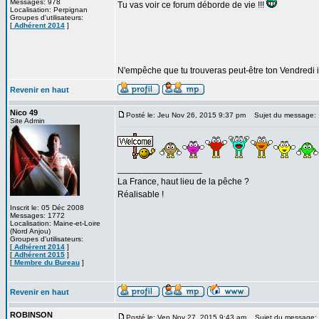
Messages: 978
Tu vas voir ce forum déborde de vie !!!
Localisation: Perpignan
Groupes d'utilisateurs:
[
Adhérent 2014
]
N'empêche que tu trouveras peut-être ton Vendredi i
Revenir en haut
Nico 49
Posté le: Jeu Nov 26, 2015 9:37 pm
Sujet du message:
Site Admin
_________________
La France, haut lieu de la pêche ?
Réalisable !
Inscrit le: 05 Déc 2008
Messages: 1772
Localisation: Maine-et-Loire
(Nord Anjou)
Groupes d'utilisateurs:
[
Adhérent 2014
]
[
Adhérent 2015
]
[
Membre du Bureau
]
Revenir en haut
ROBINSON
Posté le: Ven Nov 27, 2015 9:43 am
Sujet du message: M