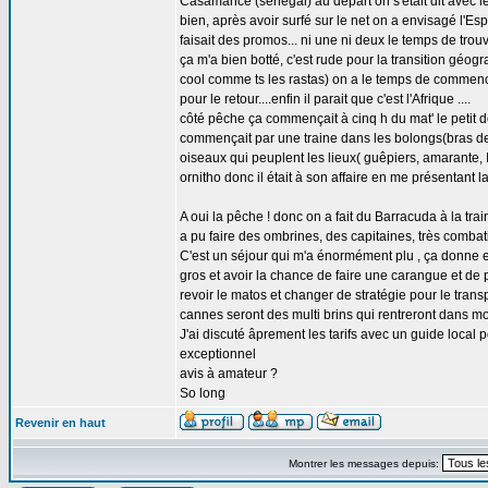
Casamance (senegal) au départ on s'était dit avec le 
bien, après avoir surfé sur le net on a envisagé l'Es
faisait des promos... ni une ni deux le temps de trouv
ça m'a bien botté, c'est rude pour la transition géo
cool comme ts les rastas) on a le temps de commence
pour le retour....enfin il parait que c'est l'Afrique ....
côté pêche ça commençait à cinq h du mat' le petit dé
commençait par une traine dans les bolongs(bras de 
oiseaux qui peuplent les lieux( guêpiers, amarante, Ibi
ornitho donc il était à son affaire en me présentant l
A oui la pêche ! donc on a fait du Barracuda à la tra
a pu faire des ombrines, des capitaines, très combatif
C'est un séjour qui m'a énormément plu , ça donne en
gros et avoir la chance de faire une carangue et de 
revoir le matos et changer de stratégie pour le tran
cannes seront des multi brins qui rentreront dans m
J'ai discuté âprement les tarifs avec un guide loca
exceptionnel
avis à amateur ?
So long
Revenir en haut
Montrer les messages depuis: