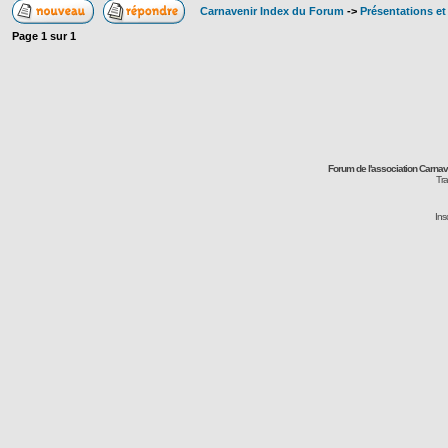
Carnavenir Index du Forum
->
Présentations e
Page
1
sur
1
Forum de l'association Carna
Tra
Ins