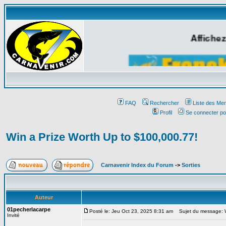
Affichez
FAQ
Rechercher
Liste des Me
Profil
Se connecter po
Win a Prize Worth Up to $100,000.77!
Carnavenir Index du Forum
->
Sorties
Auteur
01pecherlacarpe
Posté le: Jeu Oct 23, 2025 8:31 am
Sujet du message: Wi
Invité