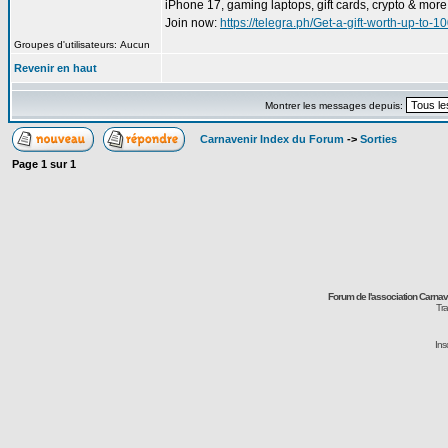
iPhone 17, gaming laptops, gift cards, crypto & more
Join now:
https://telegra.ph/Get-a-gift-worth-up-to
Groupes d'utilisateurs: Aucun
Revenir en haut
Montrer les messages depuis:
Carnavenir Index du Forum
->
Sorties
Page
1
sur
1
Forum de l'association Carna
Tra
Ins